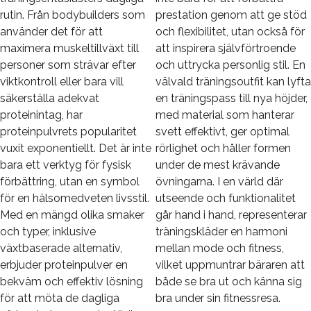
rutin. Från bodybuilders som
prestation genom att ge stöd
använder det för att
och flexibilitet, utan också för
maximera muskeltillväxt till
att inspirera självförtroende
personer som strävar efter
och uttrycka personlig stil. En
viktkontroll eller bara vill
välvald träningsoutfit kan lyfta
säkerställa adekvat
en träningspass till nya höjder,
proteinintag, har
med material som hanterar
proteinpulvrets popularitet
svett effektivt, ger optimal
vuxit exponentiellt. Det är inte
rörlighet och håller formen
bara ett verktyg för fysisk
under de mest krävande
förbättring, utan en symbol
övningarna. I en värld där
för en hälsomedveten livsstil.
utseende och funktionalitet
Med en mängd olika smaker
går hand i hand, representerar
och typer, inklusive
träningskläder en harmoni
växtbaserade alternativ,
mellan mode och fitness,
erbjuder proteinpulver en
vilket uppmuntrar bäraren att
bekväm och effektiv lösning
både se bra ut och känna sig
för att möta de dagliga
bra under sin fitnessresa.