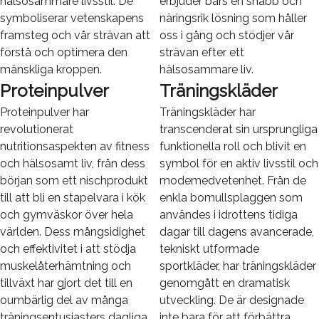
hälsosammare livsstil. De
erbjuder bars en snabb och
symboliserar vetenskapens
näringsrik lösning som håller
framsteg och vår strävan att
oss i gång och stödjer vår
förstå och optimera den
strävan efter ett
mänskliga kroppen.
hälsosammare liv.
Proteinpulver
Träningskläder
Proteinpulver har
Träningskläder har
revolutionerat
transcenderat sin ursprungliga
nutritionsaspekten av fitness
funktionella roll och blivit en
och hälsosamt liv, från dess
symbol för en aktiv livsstil och
början som ett nischprodukt
modemedvetenhet. Från de
till att bli en stapelvara i kök
enkla bomullsplaggen som
och gymväskor över hela
användes i idrottens tidiga
världen. Dess mångsidighet
dagar till dagens avancerade,
och effektivitet i att stödja
tekniskt utformade
muskelåterhämtning och
sportkläder, har träningskläder
tillväxt har gjort det till en
genomgått en dramatisk
oumbärlig del av många
utveckling. De är designade
träningsentusiasters dagliga
inte bara för att förbättra