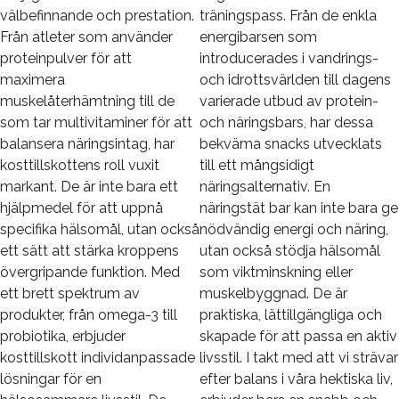
välbefinnande och prestation.
träningspass. Från de enkla
Från atleter som använder
energibarsen som
proteinpulver för att
introducerades i vandrings-
maximera
och idrottsvärlden till dagens
muskelåterhämtning till de
varierade utbud av protein-
som tar multivitaminer för att
och näringsbars, har dessa
balansera näringsintag, har
bekväma snacks utvecklats
kosttillskottens roll vuxit
till ett mångsidigt
markant. De är inte bara ett
näringsalternativ. En
hjälpmedel för att uppnå
näringstät bar kan inte bara ge
specifika hälsomål, utan också
nödvändig energi och näring,
ett sätt att stärka kroppens
utan också stödja hälsomål
övergripande funktion. Med
som viktminskning eller
ett brett spektrum av
muskelbyggnad. De är
produkter, från omega-3 till
praktiska, lättillgängliga och
probiotika, erbjuder
skapade för att passa en aktiv
kosttillskott individanpassade
livsstil. I takt med att vi strävar
lösningar för en
efter balans i våra hektiska liv,