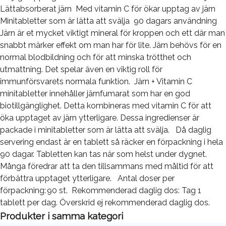
Lättabsorberat järn Med vitamin C för ökar upptag av järn
Minitabletter som är lätta att svälja 90 dagars användning
Järn är et mycket viktigt mineral för kroppen och ett där man
snabbt märker effekt om man har för lite. Järn behövs för en
normal blodbildning och för att minska trötthet och
utmattning. Det spelar även en viktig roll för
immunförsvarets normala funktion. Järn + Vitamin C
minitabletter innehåller järnfumarat som har en god
biotillgänglighet. Detta kombineras med vitamin C för att
öka upptaget av järn ytterligare. Dessa ingredienser är
packade i minitabletter som är lätta att svälja. Då daglig
servering endast är en tablett så räcker en förpackning i hela
90 dagar. Tabletten kan tas när som helst under dygnet.
Många föredrar att ta den tillsammans med måltid för att
förbättra upptaget ytterligare. Antal doser per
förpackning: 90 st. Rekommenderad daglig dos: Tag 1
tablett per dag. Överskrid ej rekommenderad daglig dos.
Produkter i samma kategori