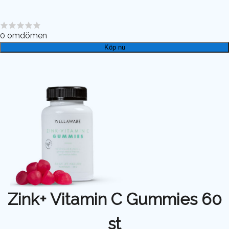
0
omdömen
Köp nu
Zink+ Vitamin C Gummies 60
st