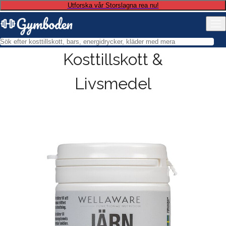
Utforska vår Storslagna rea nu!
Kosttillskott &
Livsmedel