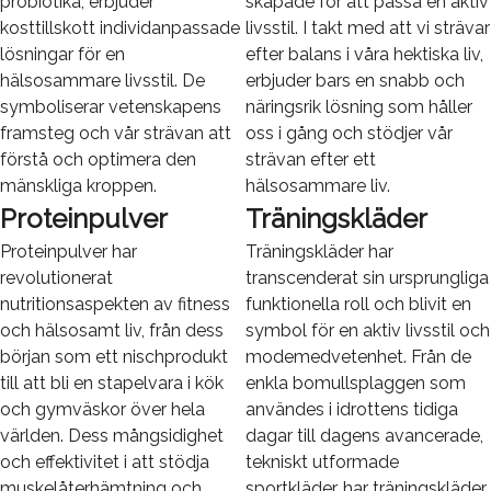
probiotika, erbjuder
skapade för att passa en aktiv
kosttillskott individanpassade
livsstil. I takt med att vi strävar
lösningar för en
efter balans i våra hektiska liv,
hälsosammare livsstil. De
erbjuder bars en snabb och
symboliserar vetenskapens
näringsrik lösning som håller
framsteg och vår strävan att
oss i gång och stödjer vår
förstå och optimera den
strävan efter ett
mänskliga kroppen.
hälsosammare liv.
Proteinpulver
Träningskläder
Proteinpulver har
Träningskläder har
revolutionerat
transcenderat sin ursprungliga
nutritionsaspekten av fitness
funktionella roll och blivit en
och hälsosamt liv, från dess
symbol för en aktiv livsstil och
början som ett nischprodukt
modemedvetenhet. Från de
till att bli en stapelvara i kök
enkla bomullsplaggen som
och gymväskor över hela
användes i idrottens tidiga
världen. Dess mångsidighet
dagar till dagens avancerade,
och effektivitet i att stödja
tekniskt utformade
muskelåterhämtning och
sportkläder, har träningskläder