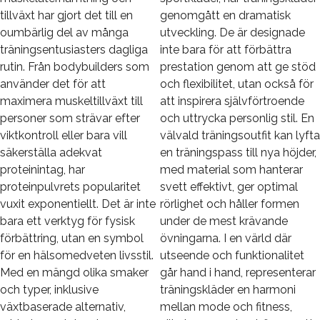
tillväxt har gjort det till en
genomgått en dramatisk
oumbärlig del av många
utveckling. De är designade
träningsentusiasters dagliga
inte bara för att förbättra
rutin. Från bodybuilders som
prestation genom att ge stöd
använder det för att
och flexibilitet, utan också för
maximera muskeltillväxt till
att inspirera självförtroende
personer som strävar efter
och uttrycka personlig stil. En
viktkontroll eller bara vill
välvald träningsoutfit kan lyfta
säkerställa adekvat
en träningspass till nya höjder,
proteinintag, har
med material som hanterar
proteinpulvrets popularitet
svett effektivt, ger optimal
vuxit exponentiellt. Det är inte
rörlighet och håller formen
bara ett verktyg för fysisk
under de mest krävande
förbättring, utan en symbol
övningarna. I en värld där
för en hälsomedveten livsstil.
utseende och funktionalitet
Med en mängd olika smaker
går hand i hand, representerar
och typer, inklusive
träningskläder en harmoni
växtbaserade alternativ,
mellan mode och fitness,