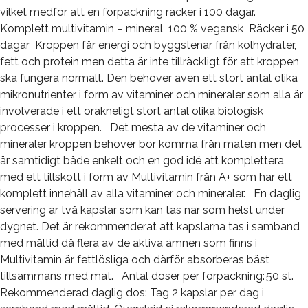
vilket medför att en förpackning räcker i 100 dagar.
Komplett multivitamin – mineral 100 % vegansk Räcker i 50
dagar Kroppen får energi och byggstenar från kolhydrater,
fett och protein men detta är inte tillräckligt för att kroppen
ska fungera normalt. Den behöver även ett stort antal olika
mikronutrienter i form av vitaminer och mineraler som alla är
involverade i ett oräkneligt stort antal olika biologisk
processer i kroppen. Det mesta av de vitaminer och
mineraler kroppen behöver bör komma från maten men det
är samtidigt både enkelt och en god idé att komplettera
med ett tillskott i form av Multivitamin från A+ som har ett
komplett innehåll av alla vitaminer och mineraler. En daglig
servering är två kapslar som kan tas när som helst under
dygnet. Det är rekommenderat att kapslarna tas i samband
med måltid då flera av de aktiva ämnen som finns i
Multivitamin är fettlösliga och därför absorberas bäst
tillsammans med mat. Antal doser per förpackning: 50 st.
Rekommenderad daglig dos: Tag 2 kapslar per dag i