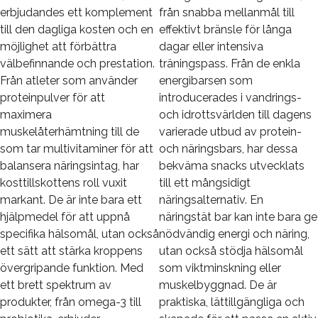
erbjudandes ett komplement
från snabba mellanmål till
till den dagliga kosten och en
effektivt bränsle för långa
möjlighet att förbättra
dagar eller intensiva
välbefinnande och prestation.
träningspass. Från de enkla
Från atleter som använder
energibarsen som
proteinpulver för att
introducerades i vandrings-
maximera
och idrottsvärlden till dagens
muskelåterhämtning till de
varierade utbud av protein-
som tar multivitaminer för att
och näringsbars, har dessa
balansera näringsintag, har
bekväma snacks utvecklats
kosttillskottens roll vuxit
till ett mångsidigt
markant. De är inte bara ett
näringsalternativ. En
hjälpmedel för att uppnå
näringstät bar kan inte bara ge
specifika hälsomål, utan också
nödvändig energi och näring,
ett sätt att stärka kroppens
utan också stödja hälsomål
övergripande funktion. Med
som viktminskning eller
ett brett spektrum av
muskelbyggnad. De är
produkter, från omega-3 till
praktiska, lättillgängliga och