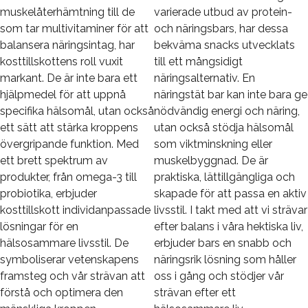
muskelåterhämtning till de
varierade utbud av protein-
som tar multivitaminer för att
och näringsbars, har dessa
balansera näringsintag, har
bekväma snacks utvecklats
kosttillskottens roll vuxit
till ett mångsidigt
markant. De är inte bara ett
näringsalternativ. En
hjälpmedel för att uppnå
näringstät bar kan inte bara ge
specifika hälsomål, utan också
nödvändig energi och näring,
ett sätt att stärka kroppens
utan också stödja hälsomål
övergripande funktion. Med
som viktminskning eller
ett brett spektrum av
muskelbyggnad. De är
produkter, från omega-3 till
praktiska, lättillgängliga och
probiotika, erbjuder
skapade för att passa en aktiv
kosttillskott individanpassade
livsstil. I takt med att vi strävar
lösningar för en
efter balans i våra hektiska liv,
hälsosammare livsstil. De
erbjuder bars en snabb och
symboliserar vetenskapens
näringsrik lösning som håller
framsteg och vår strävan att
oss i gång och stödjer vår
förstå och optimera den
strävan efter ett