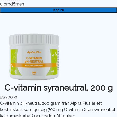
0
omdömen
Köp nu
C-vitamin syraneutral, 200 g
219,00 kr
C-vitamin pH-neutral 200 gram från Alpha Plus är ett
kosttillskott som ger dig 700 mg C-vitamin (från syraneutral
kalciumaskorbat) per kryddmått pulver.