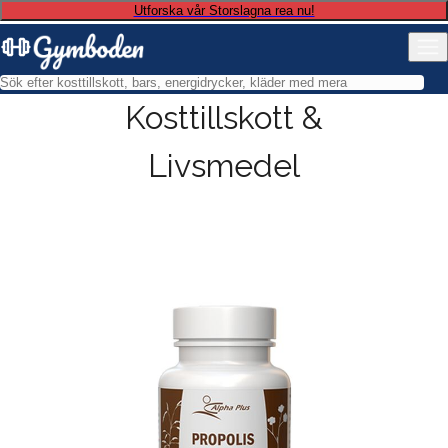
Utforska vår Storslagna rea nu!
Kosttillskott &
Livsmedel