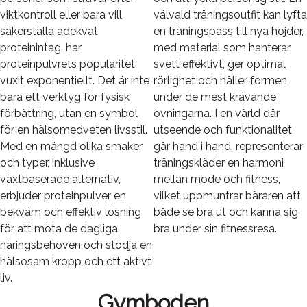
viktkontroll eller bara vill
välvald träningsoutfit kan lyfta
säkerställa adekvat
en träningspass till nya höjder,
proteinintag, har
med material som hanterar
proteinpulvrets popularitet
svett effektivt, ger optimal
vuxit exponentiellt. Det är inte
rörlighet och håller formen
bara ett verktyg för fysisk
under de mest krävande
förbättring, utan en symbol
övningarna. I en värld där
för en hälsomedveten livsstil.
utseende och funktionalitet
Med en mängd olika smaker
går hand i hand, representerar
och typer, inklusive
träningskläder en harmoni
växtbaserade alternativ,
mellan mode och fitness,
erbjuder proteinpulver en
vilket uppmuntrar bäraren att
bekväm och effektiv lösning
både se bra ut och känna sig
för att möta de dagliga
bra under sin fitnessresa.
näringsbehoven och stödja en
hälsosam kropp och ett aktivt
liv.
Gymboden