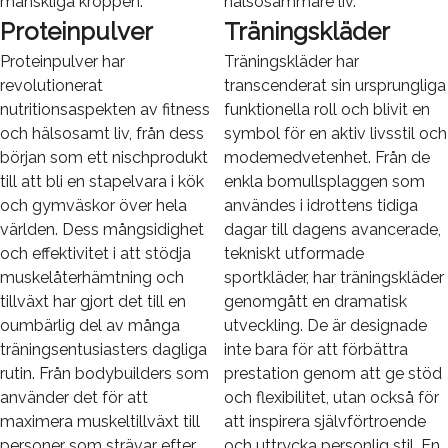
mänskliga kroppen.
hälsosammare liv.
Proteinpulver
Träningskläder
Proteinpulver har
Träningskläder har
revolutionerat
transcenderat sin ursprungliga
nutritionsaspekten av fitness
funktionella roll och blivit en
och hälsosamt liv, från dess
symbol för en aktiv livsstil och
början som ett nischprodukt
modemedvetenhet. Från de
till att bli en stapelvara i kök
enkla bomullsplaggen som
och gymväskor över hela
användes i idrottens tidiga
världen. Dess mångsidighet
dagar till dagens avancerade,
och effektivitet i att stödja
tekniskt utformade
muskelåterhämtning och
sportkläder, har träningskläder
tillväxt har gjort det till en
genomgått en dramatisk
oumbärlig del av många
utveckling. De är designade
träningsentusiasters dagliga
inte bara för att förbättra
rutin. Från bodybuilders som
prestation genom att ge stöd
använder det för att
och flexibilitet, utan också för
maximera muskeltillväxt till
att inspirera självförtroende
personer som strävar efter
och uttrycka personlig stil. En