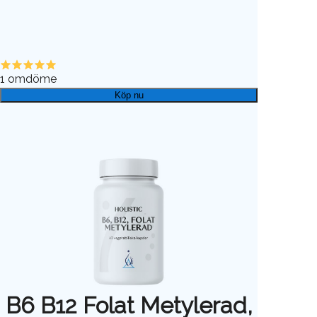
1
omdöme
Köp nu
B6 B12 Folat Metylerad,