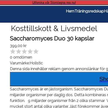
Utforska vår Storslagna rea nu!
Hem
Träningsredskap
Hä
Kosttillskott & Livsmedel
Saccharomyces Duo 30 kapslar
399,00 kr
0
omdömen
Varumärke:
Holistic
Denna sida innehåller reklam genom annonslänkar för
g
Sh
Saccharomyces är en jästorganism. Saccharomyces Duo i
miljarder organismer per daglig dos. Detta kombineras
funktion. 9 miljarder organismer från 2 olika stammar 
mycket stort antal olika varianter. Jäst förekommer även 