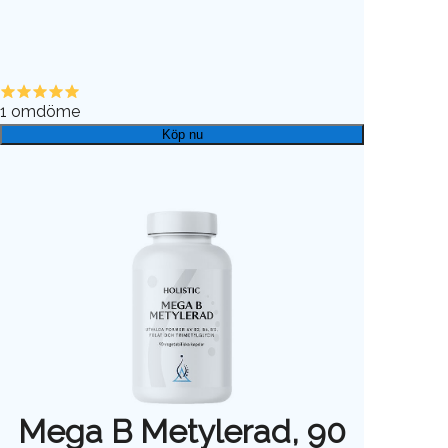
1
omdöme
Köp nu
Mega B Metylerad, 90