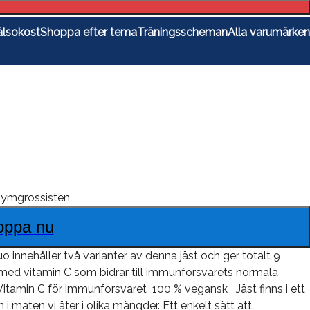
lsokost
Shoppa efter tema
Träningsscheman
Alla varumärken
ymgrossisten
oppa nu
nnehåller två varianter av denna jäst och ger totalt 9
 med vitamin C som bidrar till immunförsvarets normala
Vitamin C för immunförsvaret 100 % vegansk Jäst finns i ett
i maten vi äter i olika mängder. Ett enkelt sätt att