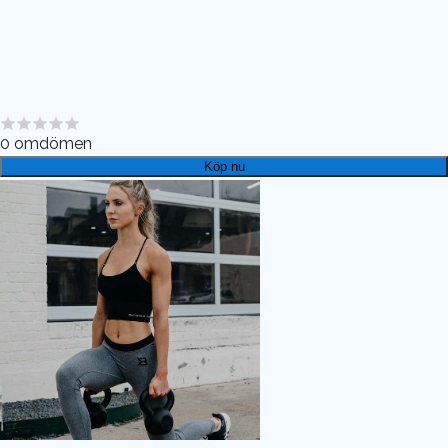
0
omdömen
Köp nu