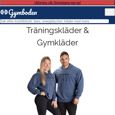
Utforska vår Storslagna rea nu!
Träningskläder &
Gymkläder