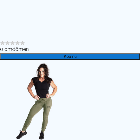
0
omdömen
Köp nu