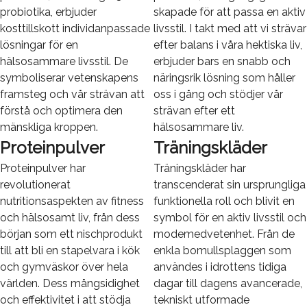
probiotika, erbjuder
skapade för att passa en aktiv
kosttillskott individanpassade
livsstil. I takt med att vi strävar
lösningar för en
efter balans i våra hektiska liv,
hälsosammare livsstil. De
erbjuder bars en snabb och
symboliserar vetenskapens
näringsrik lösning som håller
framsteg och vår strävan att
oss i gång och stödjer vår
förstå och optimera den
strävan efter ett
mänskliga kroppen.
hälsosammare liv.
Proteinpulver
Träningskläder
Proteinpulver har
Träningskläder har
revolutionerat
transcenderat sin ursprungliga
nutritionsaspekten av fitness
funktionella roll och blivit en
och hälsosamt liv, från dess
symbol för en aktiv livsstil och
början som ett nischprodukt
modemedvetenhet. Från de
till att bli en stapelvara i kök
enkla bomullsplaggen som
och gymväskor över hela
användes i idrottens tidiga
världen. Dess mångsidighet
dagar till dagens avancerade,
och effektivitet i att stödja
tekniskt utformade