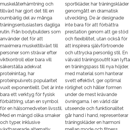
muskelåterhämtning och
sportkläder, har träningskläder
tillväxt har gjort det till en
genomgått en dramatisk
oumbärlig del av många
utveckling. De är designade
träningsentusiasters dagliga
inte bara för att förbättra
rutin. Från bodybuilders som
prestation genom att ge stöd
använder det för att
och flexibilitet, utan också för
maximera muskeltillväxt till
att inspirera självförtroende
personer som strävar efter
och uttrycka personlig stil. En
viktkontroll eller bara vill
välvald träningsoutfit kan lyfta
säkerställa adekvat
en träningspass till nya höjder,
proteinintag, har
med material som hanterar
proteinpulvrets popularitet
svett effektivt, ger optimal
vuxit exponentiellt. Det är inte
rörlighet och håller formen
bara ett verktyg för fysisk
under de mest krävande
förbättring, utan en symbol
övningarna. I en värld där
för en hälsomedveten livsstil.
utseende och funktionalitet
Med en mängd olika smaker
går hand i hand, representerar
och typer, inklusive
träningskläder en harmoni
växtbaserade alternativ,
mellan mode och fitness,