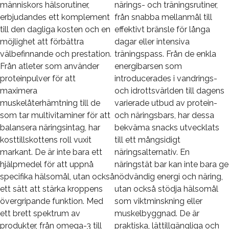
människors hälsorutiner,
närings- och träningsrutiner,
erbjudandes ett komplement
från snabba mellanmål till
till den dagliga kosten och en
effektivt bränsle för långa
möjlighet att förbättra
dagar eller intensiva
välbefinnande och prestation.
träningspass. Från de enkla
Från atleter som använder
energibarsen som
proteinpulver för att
introducerades i vandrings-
maximera
och idrottsvärlden till dagens
muskelåterhämtning till de
varierade utbud av protein-
som tar multivitaminer för att
och näringsbars, har dessa
balansera näringsintag, har
bekväma snacks utvecklats
kosttillskottens roll vuxit
till ett mångsidigt
markant. De är inte bara ett
näringsalternativ. En
hjälpmedel för att uppnå
näringstät bar kan inte bara ge
specifika hälsomål, utan också
nödvändig energi och näring,
ett sätt att stärka kroppens
utan också stödja hälsomål
övergripande funktion. Med
som viktminskning eller
ett brett spektrum av
muskelbyggnad. De är
produkter, från omega-3 till
praktiska, lättillgängliga och