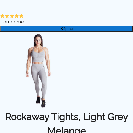
1
omdöme
Köp nu
Rockaway Tights, Light Grey
Melange