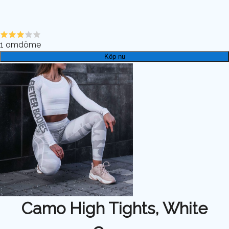
1
omdöme
Köp nu
Camo High Tights, White