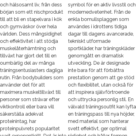
och hälsosamt liv, från dess
symbol för en aktiv livsstil och
början som ett nischprodukt
modemedvetenhet. Från de
till att bli en stapelvara i kök
enkla bomullsplaggen som
och gymväskor över hela
användes i idrottens tidiga
världen. Dess mångsidighet
dagar till dagens avancerade,
och effektivitet i att stödja
tekniskt utformade
muskelåterhämtning och
sportkläder, har träningskläder
tillväxt har gjort det till en
genomgått en dramatisk
oumbärlig del av många
utveckling. De är designade
träningsentusiasters dagliga
inte bara för att förbättra
rutin. Från bodybuilders som
prestation genom att ge stöd
använder det för att
och flexibilitet, utan också för
maximera muskeltillväxt till
att inspirera självförtroende
personer som strävar efter
och uttrycka personlig stil. En
viktkontroll eller bara vill
välvald träningsoutfit kan lyfta
säkerställa adekvat
en träningspass till nya höjder,
proteinintag, har
med material som hanterar
proteinpulvrets popularitet
svett effektivt, ger optimal
vuxit exponentiellt. Det är inte
rörlighet och håller formen