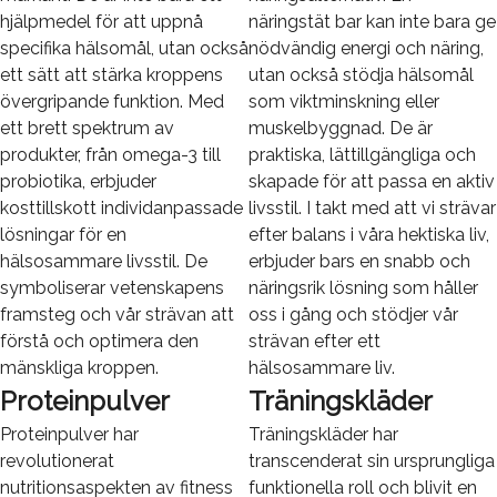
hjälpmedel för att uppnå
näringstät bar kan inte bara ge
specifika hälsomål, utan också
nödvändig energi och näring,
ett sätt att stärka kroppens
utan också stödja hälsomål
övergripande funktion. Med
som viktminskning eller
ett brett spektrum av
muskelbyggnad. De är
produkter, från omega-3 till
praktiska, lättillgängliga och
probiotika, erbjuder
skapade för att passa en aktiv
kosttillskott individanpassade
livsstil. I takt med att vi strävar
lösningar för en
efter balans i våra hektiska liv,
hälsosammare livsstil. De
erbjuder bars en snabb och
symboliserar vetenskapens
näringsrik lösning som håller
framsteg och vår strävan att
oss i gång och stödjer vår
förstå och optimera den
strävan efter ett
mänskliga kroppen.
hälsosammare liv.
Proteinpulver
Träningskläder
Proteinpulver har
Träningskläder har
revolutionerat
transcenderat sin ursprungliga
nutritionsaspekten av fitness
funktionella roll och blivit en