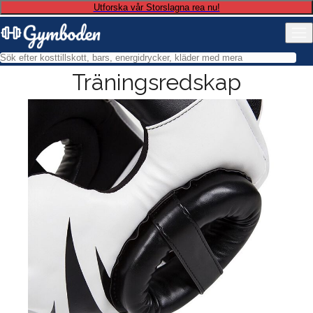
Utforska vår Storslagna rea nu!
Träningsredskap