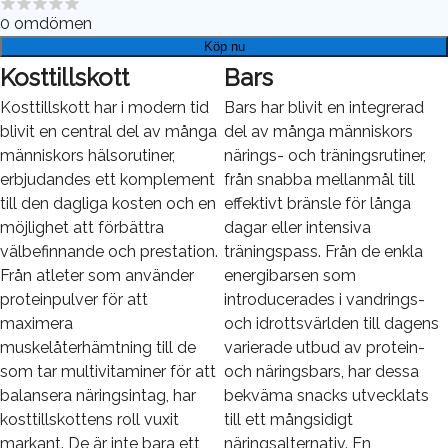
0
omdömen
Köp nu
Kosttillskott
Bars
Kosttillskott har i modern tid
Bars har blivit en integrerad
blivit en central del av många
del av många människors
människors hälsorutiner,
närings- och träningsrutiner,
erbjudandes ett komplement
från snabba mellanmål till
till den dagliga kosten och en
effektivt bränsle för långa
möjlighet att förbättra
dagar eller intensiva
välbefinnande och prestation.
träningspass. Från de enkla
Från atleter som använder
energibarsen som
proteinpulver för att
introducerades i vandrings-
maximera
och idrottsvärlden till dagens
muskelåterhämtning till de
varierade utbud av protein-
som tar multivitaminer för att
och näringsbars, har dessa
balansera näringsintag, har
bekväma snacks utvecklats
kosttillskottens roll vuxit
till ett mångsidigt
markant. De är inte bara ett
näringsalternativ. En