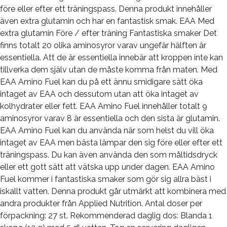
före eller efter ett träningspass. Denna produkt innehåller
även extra glutamin och har en fantastisk smak. EAA Med
extra glutamin Före / efter träning Fantastiska smaker Det
finns totalt 20 olika aminosyror varav ungefär hälften är
essentiella. Att de är essentiella innebär att kroppen inte kan
tillverka dem själv utan de måste komma från maten. Med
EAA Amino Fuel kan du på ett ännu smidigare sätt öka
intaget av EAA och dessutom utan att öka intaget av
kolhydrater eller fett. EAA Amino Fuel innehåller totalt 9
aminosyror varav 8 är essentiella och den sista är glutamin.
EAA Amino Fuel kan du använda när som helst du vill öka
intaget av EAA men bästa lämpar den sig före eller efter ett
träningspass. Du kan även använda den som måltidsdryck
eller ett gott sätt att vätska upp under dagen. EAA Amino
Fuel kommer i fantastiska smaker som gör sig allra bäst i
iskallt vatten. Denna produkt går utmärkt att kombinera med
andra produkter från Applied Nutrition. Antal doser per
förpackning: 27 st. Rekommenderad daglig dos: Blanda 1