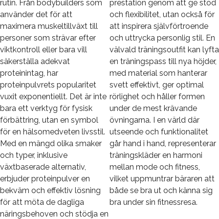
rutin. Från bodybuilders som
prestation genom att ge stöd
använder det för att
och flexibilitet, utan också för
maximera muskeltillväxt till
att inspirera självförtroende
personer som strävar efter
och uttrycka personlig stil. En
viktkontroll eller bara vill
välvald träningsoutfit kan lyfta
säkerställa adekvat
en träningspass till nya höjder,
proteinintag, har
med material som hanterar
proteinpulvrets popularitet
svett effektivt, ger optimal
vuxit exponentiellt. Det är inte
rörlighet och håller formen
bara ett verktyg för fysisk
under de mest krävande
förbättring, utan en symbol
övningarna. I en värld där
för en hälsomedveten livsstil.
utseende och funktionalitet
Med en mängd olika smaker
går hand i hand, representerar
och typer, inklusive
träningskläder en harmoni
växtbaserade alternativ,
mellan mode och fitness,
erbjuder proteinpulver en
vilket uppmuntrar bäraren att
bekväm och effektiv lösning
både se bra ut och känna sig
för att möta de dagliga
bra under sin fitnessresa.
näringsbehoven och stödja en