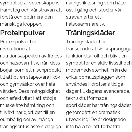
symboliserar vetenskapens
näringsrik lösning som håller
framsteg och vår strävan att
oss i gång och stödjer vår
förstå och optimera den
strävan efter ett
mänskliga kroppen.
hälsosammare liv.
Proteinpulver
Träningskläder
Proteinpulver har
Träningskläder har
revolutionerat
transcenderat sin ursprungliga
nutritionsaspekten av fitness
funktionella roll och blivit en
och hälsosamt liv, från dess
symbol för en aktiv livsstil och
början som ett nischprodukt
modemedvetenhet. Från de
till att bli en stapelvara i kök
enkla bomullsplaggen som
och gymväskor över hela
användes i idrottens tidiga
världen. Dess mångsidighet
dagar till dagens avancerade,
och effektivitet i att stödja
tekniskt utformade
muskelåterhämtning och
sportkläder, har träningskläder
tillväxt har gjort det till en
genomgått en dramatisk
oumbärlig del av många
utveckling. De är designade
träningsentusiasters dagliga
inte bara för att förbättra