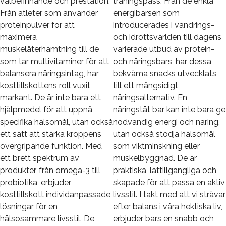
välbefinnande och prestation.
träningspass. Från de enkla
Från atleter som använder
energibarsen som
proteinpulver för att
introducerades i vandrings-
maximera
och idrottsvärlden till dagens
muskelåterhämtning till de
varierade utbud av protein-
som tar multivitaminer för att
och näringsbars, har dessa
balansera näringsintag, har
bekväma snacks utvecklats
kosttillskottens roll vuxit
till ett mångsidigt
markant. De är inte bara ett
näringsalternativ. En
hjälpmedel för att uppnå
näringstät bar kan inte bara ge
specifika hälsomål, utan också
nödvändig energi och näring,
ett sätt att stärka kroppens
utan också stödja hälsomål
övergripande funktion. Med
som viktminskning eller
ett brett spektrum av
muskelbyggnad. De är
produkter, från omega-3 till
praktiska, lättillgängliga och
probiotika, erbjuder
skapade för att passa en aktiv
kosttillskott individanpassade
livsstil. I takt med att vi strävar
lösningar för en
efter balans i våra hektiska liv,
hälsosammare livsstil. De
erbjuder bars en snabb och