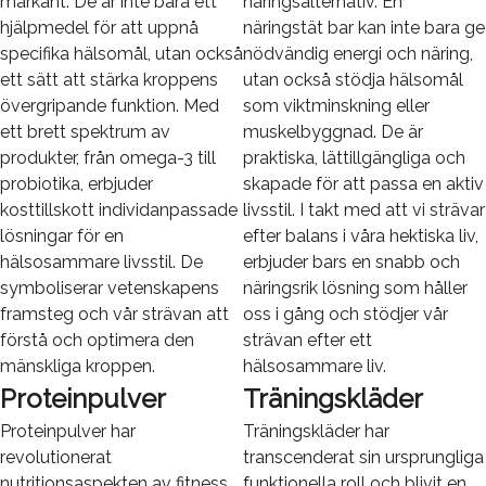
markant. De är inte bara ett
näringsalternativ. En
hjälpmedel för att uppnå
näringstät bar kan inte bara ge
specifika hälsomål, utan också
nödvändig energi och näring,
ett sätt att stärka kroppens
utan också stödja hälsomål
övergripande funktion. Med
som viktminskning eller
ett brett spektrum av
muskelbyggnad. De är
produkter, från omega-3 till
praktiska, lättillgängliga och
probiotika, erbjuder
skapade för att passa en aktiv
kosttillskott individanpassade
livsstil. I takt med att vi strävar
lösningar för en
efter balans i våra hektiska liv,
hälsosammare livsstil. De
erbjuder bars en snabb och
symboliserar vetenskapens
näringsrik lösning som håller
framsteg och vår strävan att
oss i gång och stödjer vår
förstå och optimera den
strävan efter ett
mänskliga kroppen.
hälsosammare liv.
Proteinpulver
Träningskläder
Proteinpulver har
Träningskläder har
revolutionerat
transcenderat sin ursprungliga
nutritionsaspekten av fitness
funktionella roll och blivit en