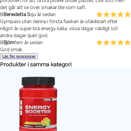
portionen för att få bra power under passet. Lite sött men
det går att se över, smakar lite som saft.
B
Benedetta S
sju år sedan
Gympass utan denna i första flaskan är otänkbart efter
något år, super bra energy källa, vissa dagar väldigt söt
andra dagar sjukt god,
B
Björn
fem år sedan
God smak
Läs fler recensioner
Produkter i samma kategori