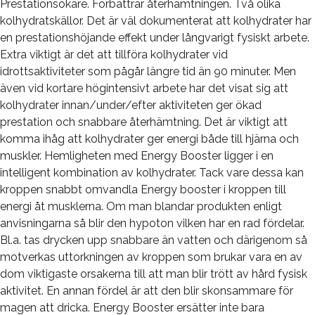
Prestationsökare. Förbättrar återhämtningen. Två olika
kolhydratskällor. Det är väl dokumenterat att kolhydrater har
en prestationshöjande effekt under långvarigt fysiskt arbete.
Extra viktigt är det att tillföra kolhydrater vid
idrottsaktiviteter som pågår längre tid än 90 minuter. Men
även vid kortare högintensivt arbete har det visat sig att
kolhydrater innan/under/efter aktiviteten ger ökad
prestation och snabbare återhämtning. Det är viktigt att
komma ihåg att kolhydrater ger energi både till hjärna och
muskler. Hemligheten med Energy Booster ligger i en
intelligent kombination av kolhydrater. Tack vare dessa kan
kroppen snabbt omvandla Energy booster i kroppen till
energi åt musklerna. Om man blandar produkten enligt
anvisningarna så blir den hypoton vilken har en rad fördelar.
Bl.a. tas drycken upp snabbare än vatten och därigenom så
motverkas uttorkningen av kroppen som brukar vara en av
dom viktigaste orsakerna till att man blir trött av hård fysisk
aktivitet. En annan fördel är att den blir skonsammare för
magen att dricka. Energy Booster ersätter inte bara