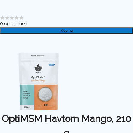
0
omdömen
Köp nu
OptiMSM Havtorn Mango, 210
g