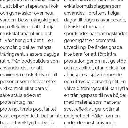
till att bli en stapelvara i kök
enkla bomullsplaggen som
och gymväskor över hela
användes i idrottens tidiga
världen. Dess mångsidighet
dagar till dagens avancerade,
och effektivitet i att stödja
tekniskt utformade
muskelåterhämtning och
sportkläder, har träningskläder
tillväxt har gjort det till en
genomgått en dramatisk
oumbärlig del av många
utveckling. De är designade
träningsentusiasters dagliga
inte bara för att förbättra
rutin. Från bodybuilders som
prestation genom att ge stöd
använder det för att
och flexibilitet, utan också för
maximera muskeltillväxt till
att inspirera självförtroende
personer som strävar efter
och uttrycka personlig stil. En
viktkontroll eller bara vill
välvald träningsoutfit kan lyfta
säkerställa adekvat
en träningspass till nya höjder,
proteinintag, har
med material som hanterar
proteinpulvrets popularitet
svett effektivt, ger optimal
vuxit exponentiellt. Det är inte
rörlighet och håller formen
bara ett verktyg för fysisk
under de mest krävande