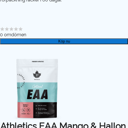
0
omdömen
Köp nu
Athletics EAA Mango & Hallon,