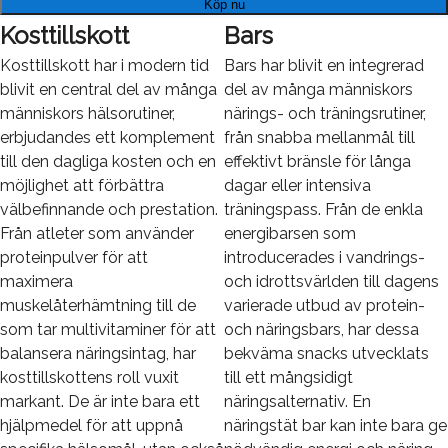
Köp nu
Kosttillskott
Bars
Kosttillskott har i modern tid
Bars har blivit en integrerad
blivit en central del av många
del av många människors
människors hälsorutiner,
närings- och träningsrutiner,
erbjudandes ett komplement
från snabba mellanmål till
till den dagliga kosten och en
effektivt bränsle för långa
möjlighet att förbättra
dagar eller intensiva
välbefinnande och prestation.
träningspass. Från de enkla
Från atleter som använder
energibarsen som
proteinpulver för att
introducerades i vandrings-
maximera
och idrottsvärlden till dagens
muskelåterhämtning till de
varierade utbud av protein-
som tar multivitaminer för att
och näringsbars, har dessa
balansera näringsintag, har
bekväma snacks utvecklats
kosttillskottens roll vuxit
till ett mångsidigt
markant. De är inte bara ett
näringsalternativ. En
hjälpmedel för att uppnå
näringstät bar kan inte bara ge