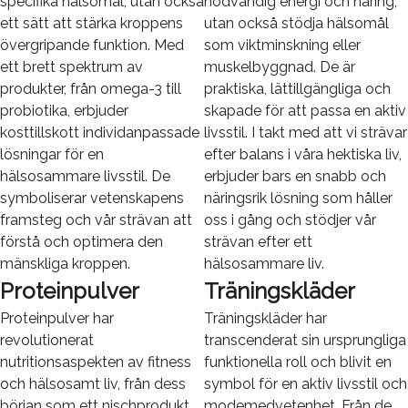
specifika hälsomål, utan också
nödvändig energi och näring,
ett sätt att stärka kroppens
utan också stödja hälsomål
övergripande funktion. Med
som viktminskning eller
ett brett spektrum av
muskelbyggnad. De är
produkter, från omega-3 till
praktiska, lättillgängliga och
probiotika, erbjuder
skapade för att passa en aktiv
kosttillskott individanpassade
livsstil. I takt med att vi strävar
lösningar för en
efter balans i våra hektiska liv,
hälsosammare livsstil. De
erbjuder bars en snabb och
symboliserar vetenskapens
näringsrik lösning som håller
framsteg och vår strävan att
oss i gång och stödjer vår
förstå och optimera den
strävan efter ett
mänskliga kroppen.
hälsosammare liv.
Proteinpulver
Träningskläder
Proteinpulver har
Träningskläder har
revolutionerat
transcenderat sin ursprungliga
nutritionsaspekten av fitness
funktionella roll och blivit en
och hälsosamt liv, från dess
symbol för en aktiv livsstil och
början som ett nischprodukt
modemedvetenhet. Från de