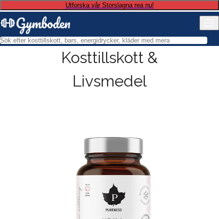
Utforska vår Storslagna rea nu!
Kosttillskott &
Livsmedel