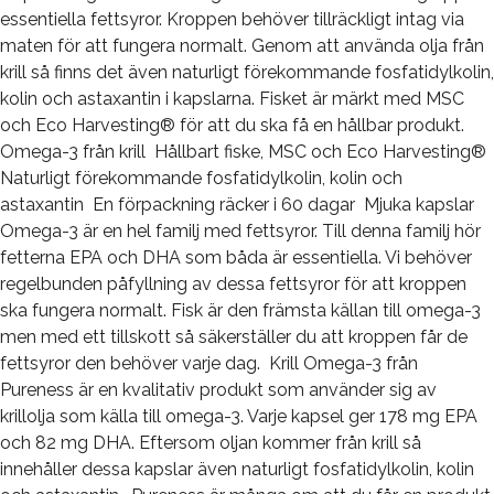
essentiella fettsyror. Kroppen behöver tillräckligt intag via
maten för att fungera normalt. Genom att använda olja från
krill så finns det även naturligt förekommande fosfatidylkolin,
kolin och astaxantin i kapslarna. Fisket är märkt med MSC
och Eco Harvesting® för att du ska få en hållbar produkt.
Omega-3 från krill Hållbart fiske, MSC och Eco Harvesting®
Naturligt förekommande fosfatidylkolin, kolin och
astaxantin En förpackning räcker i 60 dagar Mjuka kapslar
Omega-3 är en hel familj med fettsyror. Till denna familj hör
fetterna EPA och DHA som båda är essentiella. Vi behöver
regelbunden påfyllning av dessa fettsyror för att kroppen
ska fungera normalt. Fisk är den främsta källan till omega-3
men med ett tillskott så säkerställer du att kroppen får de
fettsyror den behöver varje dag. Krill Omega-3 från
Pureness är en kvalitativ produkt som använder sig av
krillolja som källa till omega-3. Varje kapsel ger 178 mg EPA
och 82 mg DHA. Eftersom oljan kommer från krill så
innehåller dessa kapslar även naturligt fosfatidylkolin, kolin