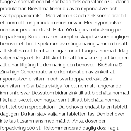
fungera normalt och hit hör både zink och vitamin C. I denna
produkt från BioSalma finner du även nyponpulver och
svartpepparextrakt. Med vitamin C och zink som bidrar till
ett normalt fungerande immunförsvar Med nyponpulver
och svartpepparextrakt Hela 100 dagars förbrukning per
förpackning Kroppen är en komplex skapelse som dagligen
behöver ett brett spektrum av många näringsämnen för att
allt skall ha rätt förutsättningar för att fungera normalt. Idag
väljer många ett kosttillskott för att försäkra sig att kroppen
alltid har tillgång till den näring den behöver. BioSalma®
Zink high Concentrate är en kombination av zinkcitrat,
nyponpulver, c-vitamin och svartpepparextrakt. Zink
och vitamin C är båda viktiga för ett normalt fungerande
immunförsvar. Dessutom bidrar zink till att bibehålla normalt
hår, hud, skelett och naglar samt till att bibehålla normal
fertilitet och reproduktion. Du behöver endast ta en tablett
dagligen. Du kan själv välja när tabletten tas. Den behöver
inte tas tillsammans med måltid. Antal doser per
förpackning: 100 st. Rekommenderad daglig dos: Tag 1