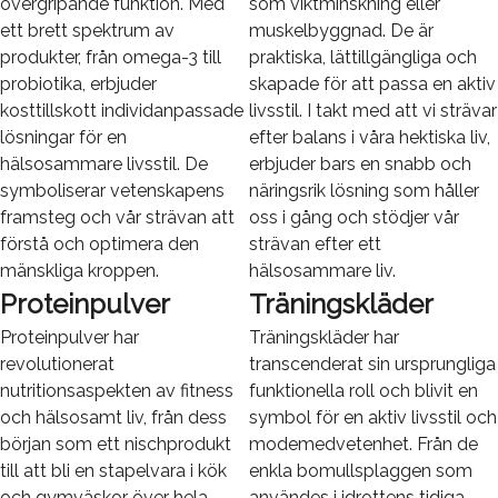
övergripande funktion. Med
som viktminskning eller
ett brett spektrum av
muskelbyggnad. De är
produkter, från omega-3 till
praktiska, lättillgängliga och
probiotika, erbjuder
skapade för att passa en aktiv
kosttillskott individanpassade
livsstil. I takt med att vi strävar
lösningar för en
efter balans i våra hektiska liv,
hälsosammare livsstil. De
erbjuder bars en snabb och
symboliserar vetenskapens
näringsrik lösning som håller
framsteg och vår strävan att
oss i gång och stödjer vår
förstå och optimera den
strävan efter ett
mänskliga kroppen.
hälsosammare liv.
Proteinpulver
Träningskläder
Proteinpulver har
Träningskläder har
revolutionerat
transcenderat sin ursprungliga
nutritionsaspekten av fitness
funktionella roll och blivit en
och hälsosamt liv, från dess
symbol för en aktiv livsstil och
början som ett nischprodukt
modemedvetenhet. Från de
till att bli en stapelvara i kök
enkla bomullsplaggen som
och gymväskor över hela
användes i idrottens tidiga