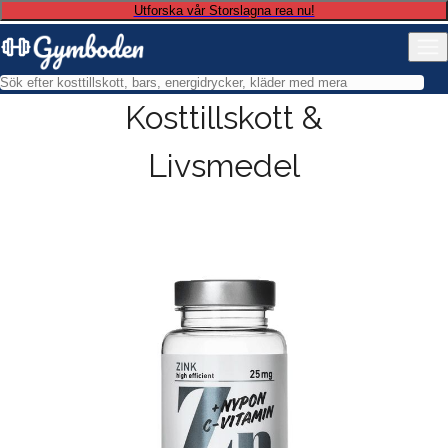
Utforska vår Storslagna rea nu!
Kosttillskott &
Livsmedel