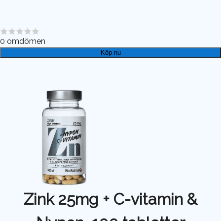
0
omdömen
Köp nu
Zink 25mg + C-vitamin &