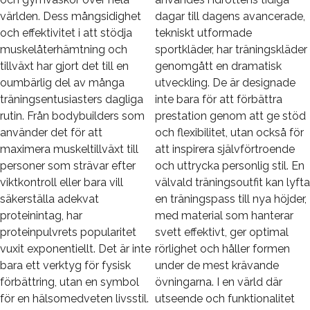
världen. Dess mångsidighet
dagar till dagens avancerade,
och effektivitet i att stödja
tekniskt utformade
muskelåterhämtning och
sportkläder, har träningskläder
tillväxt har gjort det till en
genomgått en dramatisk
oumbärlig del av många
utveckling. De är designade
träningsentusiasters dagliga
inte bara för att förbättra
rutin. Från bodybuilders som
prestation genom att ge stöd
använder det för att
och flexibilitet, utan också för
maximera muskeltillväxt till
att inspirera självförtroende
personer som strävar efter
och uttrycka personlig stil. En
viktkontroll eller bara vill
välvald träningsoutfit kan lyfta
säkerställa adekvat
en träningspass till nya höjder,
proteinintag, har
med material som hanterar
proteinpulvrets popularitet
svett effektivt, ger optimal
vuxit exponentiellt. Det är inte
rörlighet och håller formen
bara ett verktyg för fysisk
under de mest krävande
förbättring, utan en symbol
övningarna. I en värld där
för en hälsomedveten livsstil.
utseende och funktionalitet