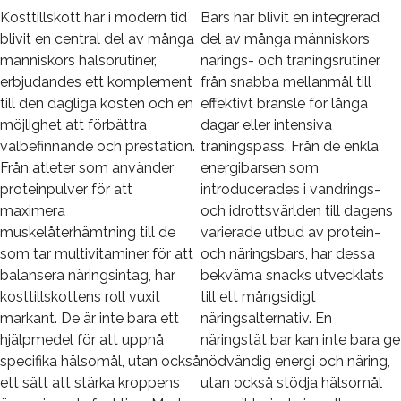
Kosttillskott har i modern tid
Bars har blivit en integrerad
blivit en central del av många
del av många människors
människors hälsorutiner,
närings- och träningsrutiner,
erbjudandes ett komplement
från snabba mellanmål till
till den dagliga kosten och en
effektivt bränsle för långa
möjlighet att förbättra
dagar eller intensiva
välbefinnande och prestation.
träningspass. Från de enkla
Från atleter som använder
energibarsen som
proteinpulver för att
introducerades i vandrings-
maximera
och idrottsvärlden till dagens
muskelåterhämtning till de
varierade utbud av protein-
som tar multivitaminer för att
och näringsbars, har dessa
balansera näringsintag, har
bekväma snacks utvecklats
kosttillskottens roll vuxit
till ett mångsidigt
markant. De är inte bara ett
näringsalternativ. En
hjälpmedel för att uppnå
näringstät bar kan inte bara ge
specifika hälsomål, utan också
nödvändig energi och näring,
ett sätt att stärka kroppens
utan också stödja hälsomål