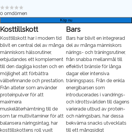
0
omdömen
Köp nu
Kosttillskott
Bars
Kosttillskott har i modern tid
Bars har blivit en integrerad
blivit en central del av många
del av många människors
människors hälsorutiner,
närings- och träningsrutiner,
erbjudandes ett komplement
från snabba mellanmål till
till den dagliga kosten och en
effektivt bränsle för långa
möjlighet att förbättra
dagar eller intensiva
välbefinnande och prestation.
träningspass. Från de enkla
Från atleter som använder
energibarsen som
proteinpulver för att
introducerades i vandrings-
maximera
och idrottsvärlden till dagens
muskelåterhämtning till de
varierade utbud av protein-
som tar multivitaminer för att
och näringsbars, har dessa
balansera näringsintag, har
bekväma snacks utvecklats
kosttillskottens roll vuxit
till ett mångsidigt