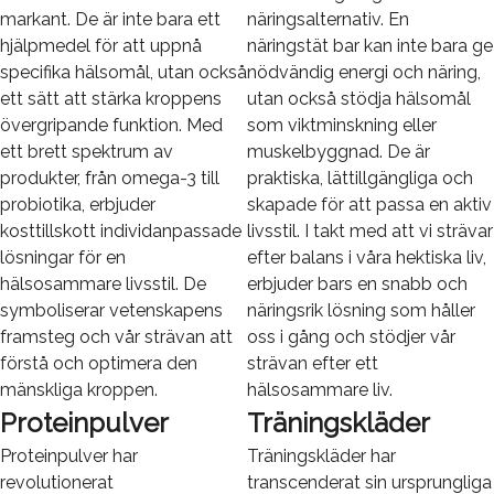
markant. De är inte bara ett
näringsalternativ. En
hjälpmedel för att uppnå
näringstät bar kan inte bara ge
specifika hälsomål, utan också
nödvändig energi och näring,
ett sätt att stärka kroppens
utan också stödja hälsomål
övergripande funktion. Med
som viktminskning eller
ett brett spektrum av
muskelbyggnad. De är
produkter, från omega-3 till
praktiska, lättillgängliga och
probiotika, erbjuder
skapade för att passa en aktiv
kosttillskott individanpassade
livsstil. I takt med att vi strävar
lösningar för en
efter balans i våra hektiska liv,
hälsosammare livsstil. De
erbjuder bars en snabb och
symboliserar vetenskapens
näringsrik lösning som håller
framsteg och vår strävan att
oss i gång och stödjer vår
förstå och optimera den
strävan efter ett
mänskliga kroppen.
hälsosammare liv.
Proteinpulver
Träningskläder
Proteinpulver har
Träningskläder har
revolutionerat
transcenderat sin ursprungliga