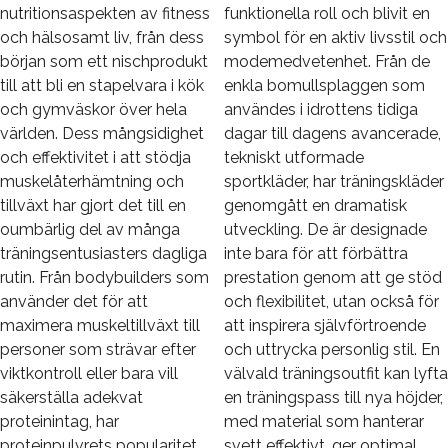
nutritionsaspekten av fitness
funktionella roll och blivit en
och hälsosamt liv, från dess
symbol för en aktiv livsstil och
början som ett nischprodukt
modemedvetenhet. Från de
till att bli en stapelvara i kök
enkla bomullsplaggen som
och gymväskor över hela
användes i idrottens tidiga
världen. Dess mångsidighet
dagar till dagens avancerade,
och effektivitet i att stödja
tekniskt utformade
muskelåterhämtning och
sportkläder, har träningskläder
tillväxt har gjort det till en
genomgått en dramatisk
oumbärlig del av många
utveckling. De är designade
träningsentusiasters dagliga
inte bara för att förbättra
rutin. Från bodybuilders som
prestation genom att ge stöd
använder det för att
och flexibilitet, utan också för
maximera muskeltillväxt till
att inspirera självförtroende
personer som strävar efter
och uttrycka personlig stil. En
viktkontroll eller bara vill
välvald träningsoutfit kan lyfta
säkerställa adekvat
en träningspass till nya höjder,
proteinintag, har
med material som hanterar
proteinpulvrets popularitet
svett effektivt, ger optimal