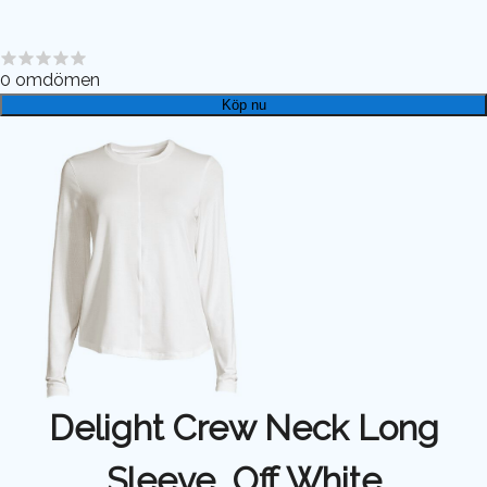
0
omdömen
Köp nu
Delight Crew Neck Long
Sleeve, Off White