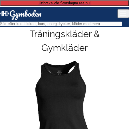
Utforska vår Storslagna rea nu!
Träningskläder &
Gymkläder