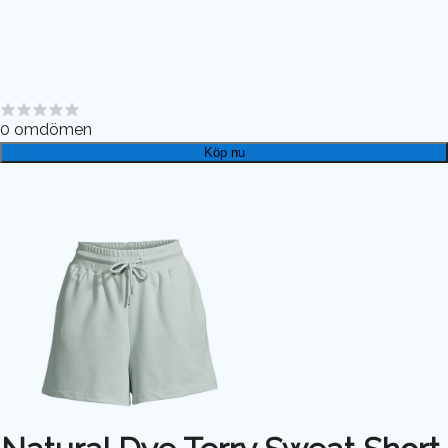
0
omdömen
Köp nu