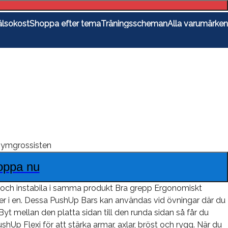
lsokost
Shoppa efter tema
Träningsscheman
Alla varumärken
ymgrossisten
oppa nu
ila och instabila i samma produkt Bra grepp Ergonomiskt
er i en. Dessa PushUp Bars kan användas vid övningar där du
t. Byt mellan den platta sidan till den runda sidan så får du
hUp Flexi för att stärka armar, axlar, bröst och rygg. När du