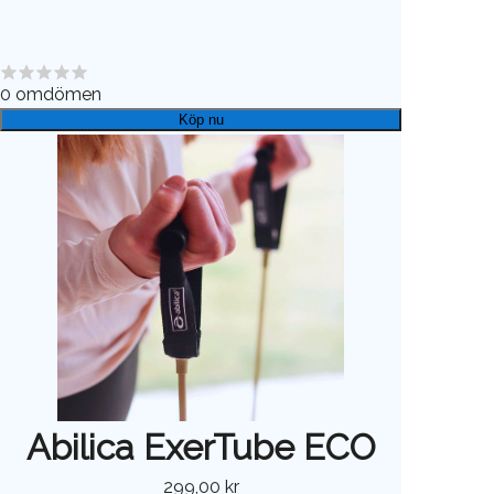
0
omdömen
Köp nu
Abilica ExerTube ECO
299,00 kr