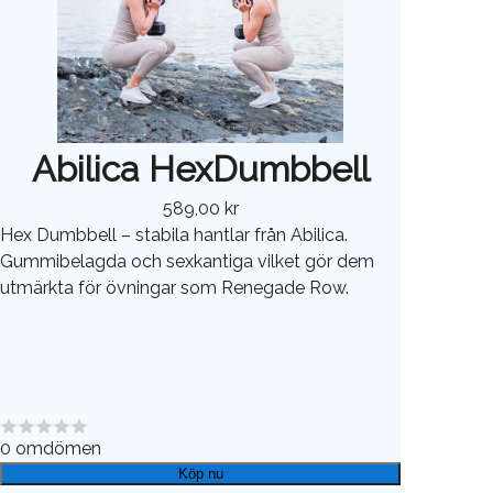
Abilica HexDumbbell
589,00 kr
Hex Dumbbell – stabila hantlar från Abilica.
Gummibelagda och sexkantiga vilket gör dem
utmärkta för övningar som Renegade Row.
0
omdömen
Köp nu