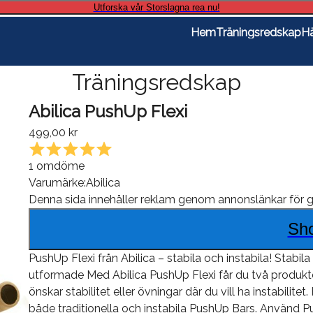
Utforska vår Storslagna rea nu!
Hem
Träningsredskap
Hä
Träningsredskap
Abilica PushUp Flexi
499,00 kr
1
omdöme
Varumärke:
Abilica
Denna sida innehåller reklam genom annonslänkar för
g
Sh
PushUp Flexi från Abilica – stabila och instabila! Stab
utformade Med Abilica PushUp Flexi får du två produkt
önskar stabilitet eller övningar där du vill ha instabilite
både traditionella och instabila PushUp Bars. Använd Pus