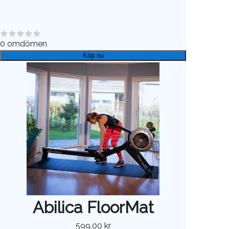
0
omdömen
Köp nu
Abilica FloorMat
599,00 kr