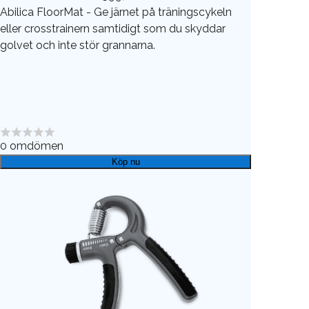
Abilica FloorMat - Ge järnet på träningscykeln
eller crosstrainern samtidigt som du skyddar
golvet och inte stör grannarna.
0
omdömen
Köp nu