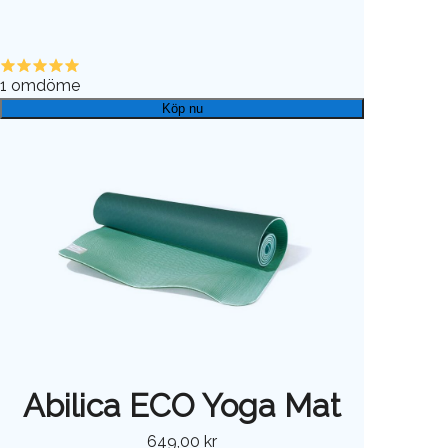
1
omdöme
Köp nu
Abilica ECO Yoga Mat
649,00 kr