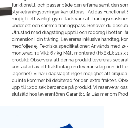
funktionellt, och passar både den erfarna samt den som
styrketräningsövningar kan utföras i Adidas Functional 
möjligt i ett vanligt gym. Tack vare att träningsmaskine
under ett och samma träningspass. Behöver du dessuto
Utrustad med dragstång upptill och roddrag i botten, är
dimension i din träning. Levereras inklusive handtag, ko
medföljes ej. Tekniska specifikationer: Används med 25
monterad: 10 Vikt: 67 kg Mått monterad (HxBxL): 213 x 
produkt: Observera att denna produkt levereras separa
kontaktad av ett fraktbolag om leveransdag och tid Leve
lägenhet). Vi har i dagsläget ingen möjlighet att erbjuda m
du inte kommer bli debiterad för den extra frakten. Obse
upp till 1200 sek beroende på produkt. Vi reserverar os
slutsåld hos leverantören Garanti: 1 år Läs mer om Produk