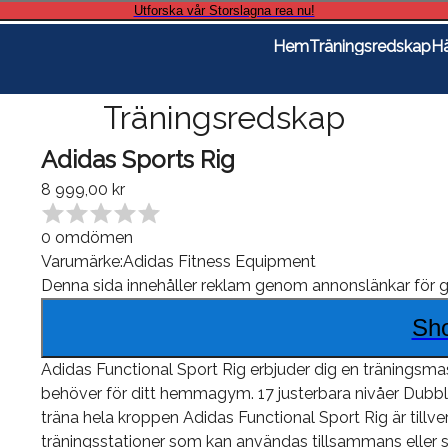
Utforska vår Storslagna rea nu!
Hem
Träningsredskap
Hä
Träningsredskap
Adidas Sports Rig
8 999,00 kr
0
omdömen
Varumärke:
Adidas Fitness Equipment
Denna sida innehåller reklam genom annonslänkar för
g
Sh
Adidas Functional Sport Rig erbjuder dig en träningsmask
behöver för ditt hemmagym. 17 justerbara nivåer Dubbl
träna hela kroppen Adidas Functional Sport Rig är tillver
träningsstationer som kan användas tillsammans eller s