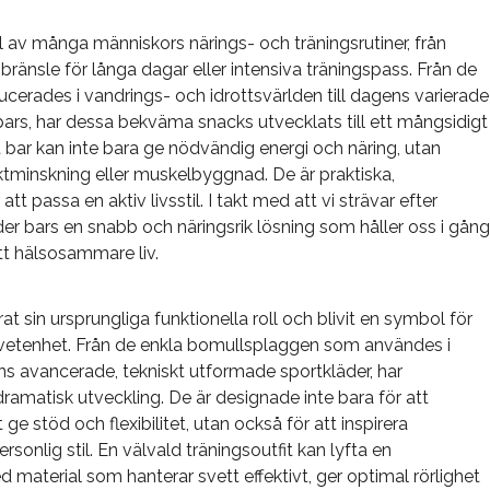
el av många människors närings- och träningsrutiner, från
 bränsle för långa dagar eller intensiva träningspass. Från de
cerades i vandrings- och idrottsvärlden till dagens varierade
ars, har dessa bekväma snacks utvecklats till ett mångsidigt
t bar kan inte bara ge nödvändig energi och näring, utan
tminskning eller muskelbyggnad. De är praktiska,
tt passa en aktiv livsstil. I takt med att vi strävar efter
juder bars en snabb och näringsrik lösning som håller oss i gång
ett hälsosammare liv.
t sin ursprungliga funktionella roll och blivit en symbol för
dvetenhet. Från de enkla bomullsplaggen som användes i
ens avancerade, tekniskt utformade sportkläder, har
amatisk utveckling. De är designade inte bara för att
ge stöd och flexibilitet, utan också för att inspirera
rsonlig stil. En välvald träningsoutfit kan lyfta en
ed material som hanterar svett effektivt, ger optimal rörlighet