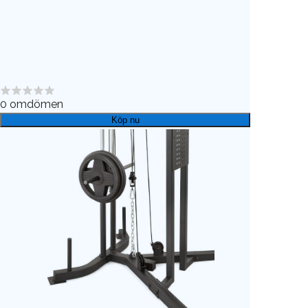
0
omdömen
Köp nu