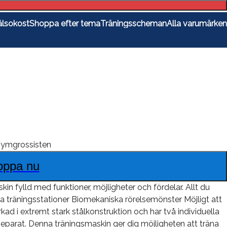
lsokost
Shoppa efter tema
Träningsscheman
Alla varumärken
ymgrossisten
oppa nu
in fylld med funktioner, möjligheter och fördelar. Allt du
a träningsstationer Biomekaniska rörelsemönster Möjligt att
kad i extremt stark stålkonstruktion och har två individuella
eparat. Denna träningsmaskin ger dig möjligheten att träna