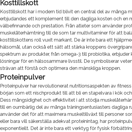
Kosttillskott
Kosttillskott har i modern tid blivit en central del av många m
erbjudandes ett komplement till den dagliga kosten och en mö
välbefinnande och prestation. Från atleter som använder pro
muskelåterhämtning till de som tar multivitaminer för att bal
kosttillskottens roll vuxit markant. De är inte bara ett hjälpm
hälsomål, utan också ett sätt att stärka kroppens övergripan
spektrum av produkter, från omega-3 till probiotika, erbjuder 
lösningar för en hälsosammare livsstil. De symboliserar vet
strävan att förstå och optimera den mänskliga kroppen.
Proteinpulver
Proteinpulver har revolutionerat nutritionsaspekten av fitness
början som ett nischprodukt till att bli en stapelvara i kök o
Dess mångsidighet och effektivitet i att stödja muskelåterhämt
till en oumbärlig del av många träningsentusiasters dagliga 
använder det för att maximera muskeltillväxt till personer som
eller bara vill säkerställa adekvat proteinintag, har proteinpul
exponentiellt. Det är inte bara ett verktyg för fysisk förbättr