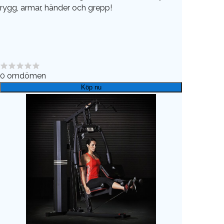
rygg, armar, händer och grepp!
0
omdömen
Köp nu