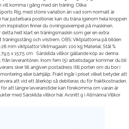
 vill komma i gång med sin träning. Olika
Sports Rig, med större variation än vad som normalt är
n har justerbara positioner, kan du träna igenom hela kroppen
m inspiration finner du övningsexempel på maskinen.
 detta helt klart en träningsmaskin som ger en extra
rt träningsstång och vristrem. OBS: Viktplattorna på bilden
–28 mm viktplattor Viktmagasin: 100 kg Material: Stål %
179,5 x 157,5 cm Särskilda villkor gällande köp av denna
t från leverantören. Inom fem (5) arbetsdagar kommer du bli
rans sker till angiven postadress (till porten om du bor i
ontering eller bärhjälp. Frakt ingår i priset vilket betyder att
rvera att vid ett återköp så debiteras du för fraktkostnaden,
s för att längre leveranstider kan förekomma om varan är
ter med Särskilda villkor här. Avsnitt 9 i Allmänna Villkor