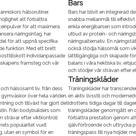
Bars
änniskors hälsorutiner,
Bars har blivit en integrerad d
jlighet att förbättra
snabba mellanmål till effektivt
teinpulver för att maximera
enkla energibarsen som introdu
ansera näringsintag, har
utbud av protein- och näringsb
edel för att uppnå specifika
näringsalternativ. En näringstä
de funktion. Med ett brett
också stödja hälsomål som vik
kosttillskott individanpassade
lättillgängliga och skapade för a
enskapens framsteg och vår
balans i våra hektiska liv, erb
och stödjer vår strävan efter 
Träningskläder
 och hälsosamt liv, från dess
Träningskläder har transcendera
ch gymväskor över hela världen.
en aktiv livsstil och modeme
ning och tillväxt har gjort det
idrottens tidiga dagar till dag
rutin. Från bodybuilders som
träningskläder genomgått en dr
 strävar efter viktkontroll
förbättra prestation genom att 
vrets popularitet vuxit
självförtroende och uttrycka pe
ing, utan en symbol för en
träningspass till nya höjder, m