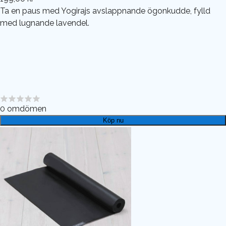
Ta en paus med Yogirajs avslappnande ögonkudde, fylld
med lugnande lavendel.
0
omdömen
Köp nu