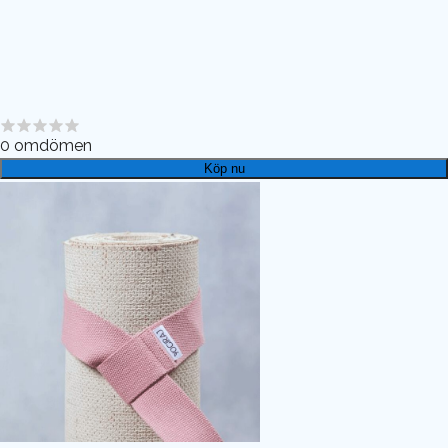
0
omdömen
Köp nu