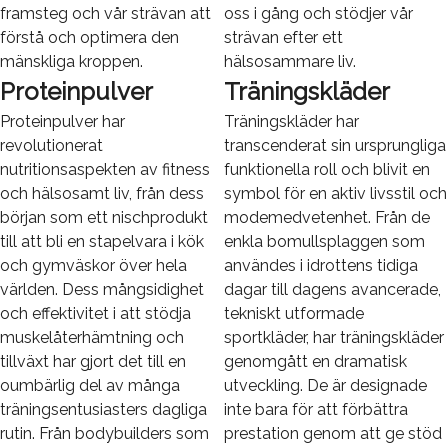
framsteg och vår strävan att
oss i gång och stödjer vår
förstå och optimera den
strävan efter ett
mänskliga kroppen.
hälsosammare liv.
Proteinpulver
Träningskläder
Proteinpulver har
Träningskläder har
revolutionerat
transcenderat sin ursprungliga
nutritionsaspekten av fitness
funktionella roll och blivit en
och hälsosamt liv, från dess
symbol för en aktiv livsstil och
början som ett nischprodukt
modemedvetenhet. Från de
till att bli en stapelvara i kök
enkla bomullsplaggen som
och gymväskor över hela
användes i idrottens tidiga
världen. Dess mångsidighet
dagar till dagens avancerade,
och effektivitet i att stödja
tekniskt utformade
muskelåterhämtning och
sportkläder, har träningskläder
tillväxt har gjort det till en
genomgått en dramatisk
oumbärlig del av många
utveckling. De är designade
träningsentusiasters dagliga
inte bara för att förbättra
rutin. Från bodybuilders som
prestation genom att ge stöd