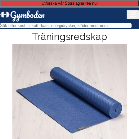
Utforska vår Storslagna rea nu!
Träningsredskap