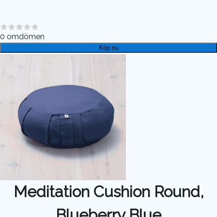
0
omdömen
Köp nu
Meditation Cushion Round,
Blueberry Blue