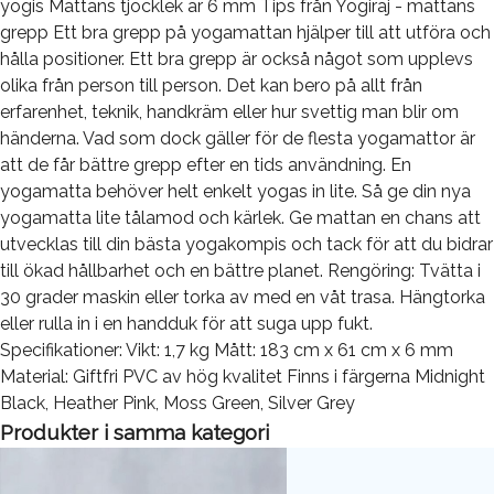
yogis Mattans tjocklek är 6 mm Tips från Yogiraj - mattans
grepp Ett bra grepp på yogamattan hjälper till att utföra och
hålla positioner. Ett bra grepp är också något som upplevs
olika från person till person. Det kan bero på allt från
erfarenhet, teknik, handkräm eller hur svettig man blir om
händerna. Vad som dock gäller för de flesta yogamattor är
att de får bättre grepp efter en tids användning. En
yogamatta behöver helt enkelt yogas in lite. Så ge din nya
yogamatta lite tålamod och kärlek. Ge mattan en chans att
utvecklas till din bästa yogakompis och tack för att du bidrar
till ökad hållbarhet och en bättre planet. Rengöring: Tvätta i
30 grader maskin eller torka av med en våt trasa. Hängtorka
eller rulla in i en handduk för att suga upp fukt.
Specifikationer: Vikt: 1,7 kg Mått: 183 cm x 61 cm x 6 mm
Material: Giftfri PVC av hög kvalitet Finns i färgerna Midnight
Black, Heather Pink, Moss Green, Silver Grey
Produkter i samma kategori