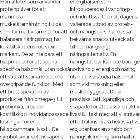
Från atleter som använder
energibarsen som
proteinpulver för att
introducerades i vandrings-
maximera
och idrottsvärlden till dagens
muskelåterhämtning till de
varierade utbud av protein-
som tar multivitaminer för att
och näringsbars, har dessa
balansera näringsintag, har
bekväma snacks utvecklats
kosttillskottens roll vuxit
till ett mångsidigt
markant. De är inte bara ett
näringsalternativ. En
hjälpmedel för att uppnå
näringstät bar kan inte bara ge
specifika hälsomål, utan också
nödvändig energi och näring,
ett sätt att stärka kroppens
utan också stödja hälsomål
övergripande funktion. Med
som viktminskning eller
ett brett spektrum av
muskelbyggnad. De är
produkter, från omega-3 till
praktiska, lättillgängliga och
probiotika, erbjuder
skapade för att passa en aktiv
kosttillskott individanpassade
livsstil. I takt med att vi strävar
lösningar för en
efter balans i våra hektiska liv,
hälsosammare livsstil. De
erbjuder bars en snabb och
symboliserar vetenskapens
näringsrik lösning som håller