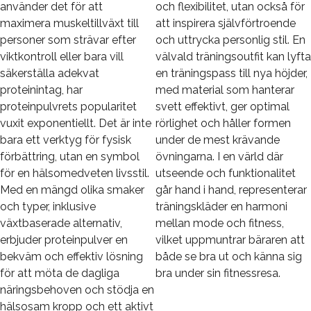
använder det för att
och flexibilitet, utan också för
maximera muskeltillväxt till
att inspirera självförtroende
personer som strävar efter
och uttrycka personlig stil. En
viktkontroll eller bara vill
välvald träningsoutfit kan lyfta
säkerställa adekvat
en träningspass till nya höjder,
proteinintag, har
med material som hanterar
proteinpulvrets popularitet
svett effektivt, ger optimal
vuxit exponentiellt. Det är inte
rörlighet och håller formen
bara ett verktyg för fysisk
under de mest krävande
förbättring, utan en symbol
övningarna. I en värld där
för en hälsomedveten livsstil.
utseende och funktionalitet
Med en mängd olika smaker
går hand i hand, representerar
och typer, inklusive
träningskläder en harmoni
växtbaserade alternativ,
mellan mode och fitness,
erbjuder proteinpulver en
vilket uppmuntrar bäraren att
bekväm och effektiv lösning
både se bra ut och känna sig
för att möta de dagliga
bra under sin fitnessresa.
näringsbehoven och stödja en
hälsosam kropp och ett aktivt