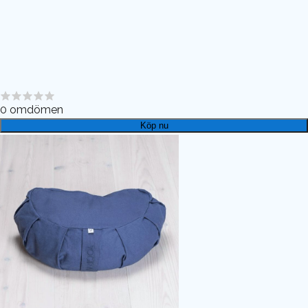
0
omdömen
Köp nu