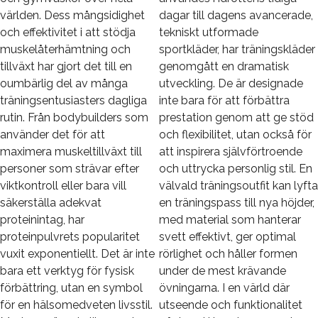
världen. Dess mångsidighet
dagar till dagens avancerade,
och effektivitet i att stödja
tekniskt utformade
muskelåterhämtning och
sportkläder, har träningskläder
tillväxt har gjort det till en
genomgått en dramatisk
oumbärlig del av många
utveckling. De är designade
träningsentusiasters dagliga
inte bara för att förbättra
rutin. Från bodybuilders som
prestation genom att ge stöd
använder det för att
och flexibilitet, utan också för
maximera muskeltillväxt till
att inspirera självförtroende
personer som strävar efter
och uttrycka personlig stil. En
viktkontroll eller bara vill
välvald träningsoutfit kan lyfta
säkerställa adekvat
en träningspass till nya höjder,
proteinintag, har
med material som hanterar
proteinpulvrets popularitet
svett effektivt, ger optimal
vuxit exponentiellt. Det är inte
rörlighet och håller formen
bara ett verktyg för fysisk
under de mest krävande
förbättring, utan en symbol
övningarna. I en värld där
för en hälsomedveten livsstil.
utseende och funktionalitet