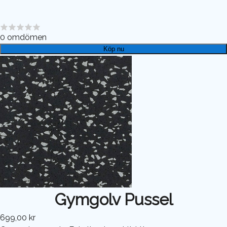
0
omdömen
Köp nu
Gymgolv Pussel
699,00 kr