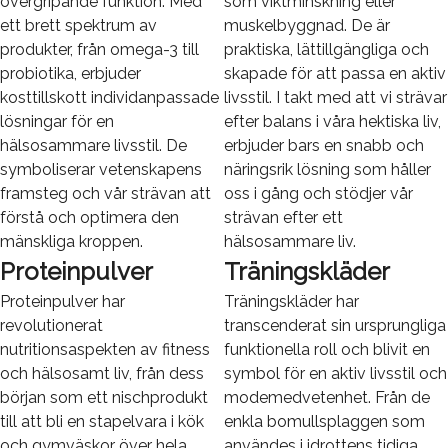
övergripande funktion. Med
som viktminskning eller
ett brett spektrum av
muskelbyggnad. De är
produkter, från omega-3 till
praktiska, lättillgängliga och
probiotika, erbjuder
skapade för att passa en aktiv
kosttillskott individanpassade
livsstil. I takt med att vi strävar
lösningar för en
efter balans i våra hektiska liv,
hälsosammare livsstil. De
erbjuder bars en snabb och
symboliserar vetenskapens
näringsrik lösning som håller
framsteg och vår strävan att
oss i gång och stödjer vår
förstå och optimera den
strävan efter ett
mänskliga kroppen.
hälsosammare liv.
Proteinpulver
Träningskläder
Proteinpulver har
Träningskläder har
revolutionerat
transcenderat sin ursprungliga
nutritionsaspekten av fitness
funktionella roll och blivit en
och hälsosamt liv, från dess
symbol för en aktiv livsstil och
början som ett nischprodukt
modemedvetenhet. Från de
till att bli en stapelvara i kök
enkla bomullsplaggen som
och gymväskor över hela
användes i idrottens tidiga