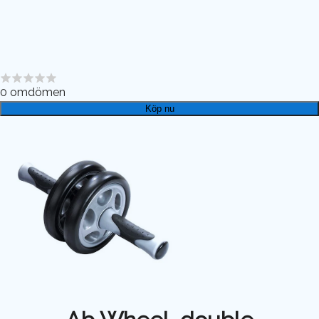
0
omdömen
Köp nu