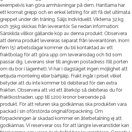
exempelvis kan göra armhävningar på dem. Hantlarna har
ett kromat grepp och en enkel lettring för att få det ultimata
greppet under din träning. Säljs individuellt. Vikterna 32,kg
och 35kg skickas från leverantör. Se nedan information:
Särskilda villkor gällande köp av denna produkt: Observera
att denna produkt levereras separat från leverantören. Inom
fem (5) arbetsdagar kommer du bli kontaktad av ett
fraktbolag för att göra upp om leveransdag och tid som
passar dig. Leverans sker till angiven postadress (till porten
om du bor i lägenhet). Vi har i dagsläget ingen möjlighet att
erbjuda montering eller bärhjälp. Frakt ingår i priset vilket
betyder att du inte kommer bli debiterad för den extra
frakten. Observera att vid ett återköp så debiteras du för
fraktkostnaden, upp till 1200 kronor beroende på
produkt. För att returen ska godkännas ska produkten vara
packad i sin oförstörda originalförpackning. Om
förpackningen är skadad kommer en återbetalning ej att
godkännas. Vi reserverar oss för att längre leveranstider kan