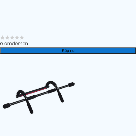
0
omdömen
Köp nu