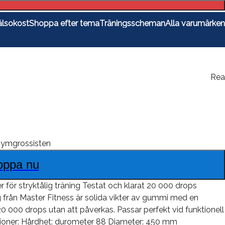
lsokost
Shoppa efter tema
Träningsscheman
Alla varumärken
Rea
ymgrossisten
oppa nu
er för stryktålig träning Testat och klarat 20 000 drops
g från Master Fitness är solida vikter av gummi med en
ar 20 000 drops utan att påverkas. Passar perfekt vid funktionell
ikationer: Hårdhet: durometer 88 Diameter: 450 mm