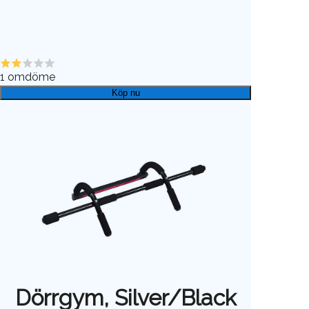
1
omdöme
Köp nu
Dörrgym, Silver/Black