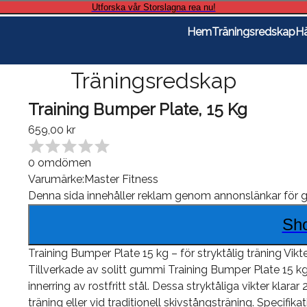
Utforska vår Storslagna rea nu!
Hem
Träningsredskap
Hä
Träningsredskap
Training Bumper Plate, 15 Kg
659,00 kr
0
omdömen
Varumärke:
Master Fitness
Denna sida innehåller reklam genom annonslänkar för
g
Sh
Training Bumper Plate 15 kg – för stryktålig träning Vikt
Tillverkade av solitt gummi Training Bumper Plate 15 k
innerring av rostfritt stål. Dessa stryktåliga vikter klar
träning eller vid traditionell skivstångsträning. Specif