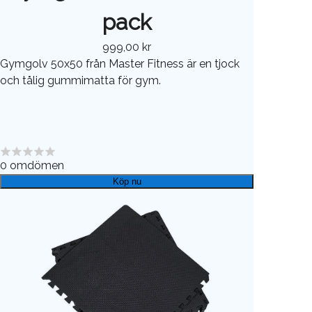
pack
999,00 kr
Gymgolv 50x50 från Master Fitness är en tjock
och tålig gummimatta för gym.
0
omdömen
Köp nu