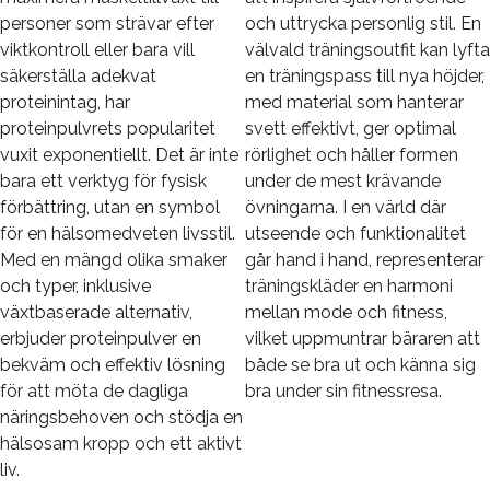
personer som strävar efter
och uttrycka personlig stil. En
viktkontroll eller bara vill
välvald träningsoutfit kan lyfta
säkerställa adekvat
en träningspass till nya höjder,
proteinintag, har
med material som hanterar
proteinpulvrets popularitet
svett effektivt, ger optimal
vuxit exponentiellt. Det är inte
rörlighet och håller formen
bara ett verktyg för fysisk
under de mest krävande
förbättring, utan en symbol
övningarna. I en värld där
för en hälsomedveten livsstil.
utseende och funktionalitet
Med en mängd olika smaker
går hand i hand, representerar
och typer, inklusive
träningskläder en harmoni
växtbaserade alternativ,
mellan mode och fitness,
erbjuder proteinpulver en
vilket uppmuntrar bäraren att
bekväm och effektiv lösning
både se bra ut och känna sig
för att möta de dagliga
bra under sin fitnessresa.
näringsbehoven och stödja en
hälsosam kropp och ett aktivt
liv.