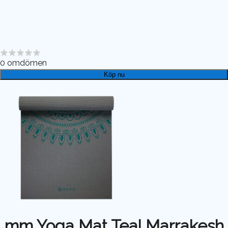
0
omdömen
Köp nu
mm Yoga Mat Teal Marrakesh