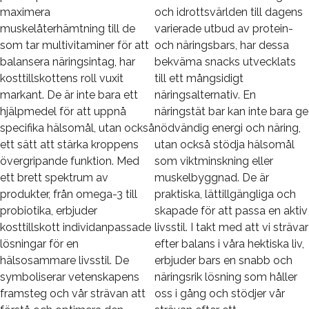
maximera
och idrottsvärlden till dagens
muskelåterhämtning till de
varierade utbud av protein-
som tar multivitaminer för att
och näringsbars, har dessa
balansera näringsintag, har
bekväma snacks utvecklats
kosttillskottens roll vuxit
till ett mångsidigt
markant. De är inte bara ett
näringsalternativ. En
hjälpmedel för att uppnå
näringstät bar kan inte bara ge
specifika hälsomål, utan också
nödvändig energi och näring,
ett sätt att stärka kroppens
utan också stödja hälsomål
övergripande funktion. Med
som viktminskning eller
ett brett spektrum av
muskelbyggnad. De är
produkter, från omega-3 till
praktiska, lättillgängliga och
probiotika, erbjuder
skapade för att passa en aktiv
kosttillskott individanpassade
livsstil. I takt med att vi strävar
lösningar för en
efter balans i våra hektiska liv,
hälsosammare livsstil. De
erbjuder bars en snabb och
symboliserar vetenskapens
näringsrik lösning som håller
framsteg och vår strävan att
oss i gång och stödjer vår