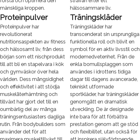
förstå och optimera den
strävan efter ett
mänskliga kroppen.
hälsosammare liv.
Proteinpulver
Träningskläder
Proteinpulver har
Träningskläder har
revolutionerat
transcenderat sin ursprungliga
nutritionsaspekten av fitness
funktionella roll och blivit en
och hälsosamt liv, från dess
symbol för en aktiv livsstil och
början som ett nischprodukt
modemedvetenhet. Från de
till att bli en stapelvara i kök
enkla bomullsplaggen som
och gymväskor över hela
användes i idrottens tidiga
världen. Dess mångsidighet
dagar till dagens avancerade,
och effektivitet i att stödja
tekniskt utformade
muskelåterhämtning och
sportkläder, har träningskläder
tillväxt har gjort det till en
genomgått en dramatisk
oumbärlig del av många
utveckling. De är designade
träningsentusiasters dagliga
inte bara för att förbättra
rutin. Från bodybuilders som
prestation genom att ge stöd
använder det för att
och flexibilitet, utan också för
maximera muskeltillväxt till
att inspirera självförtroende