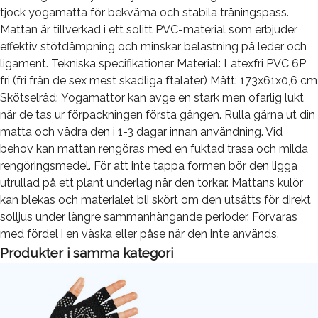
tjock yogamatta för bekväma och stabila träningspass.
Mattan är tillverkad i ett solitt PVC-material som erbjuder
effektiv stötdämpning och minskar belastning på leder och
ligament. Tekniska specifikationer Material: Latexfri PVC 6P
fri (fri från de sex mest skadliga ftalater) Mått: 173x61x0,6 cm
Skötselråd: Yogamattor kan avge en stark men ofarlig lukt
när de tas ur förpackningen första gången. Rulla gärna ut din
matta och vädra den i 1-3 dagar innan användning. Vid
behov kan mattan rengöras med en fuktad trasa och milda
rengöringsmedel. För att inte tappa formen bör den ligga
utrullad på ett plant underlag när den torkar. Mattans kulör
kan blekas och materialet bli skört om den utsätts för direkt
solljus under längre sammanhängande perioder. Förvaras
med fördel i en väska eller påse när den inte används.
Produkter i samma kategori