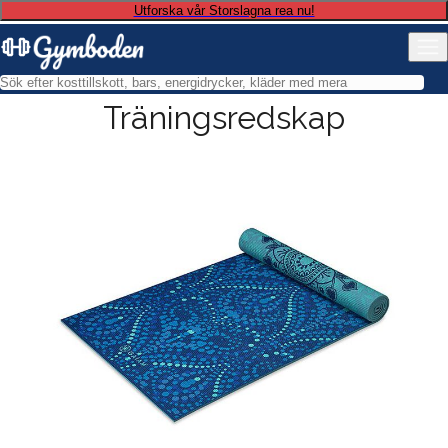
Utforska vår Storslagna rea nu!
Träningsredskap