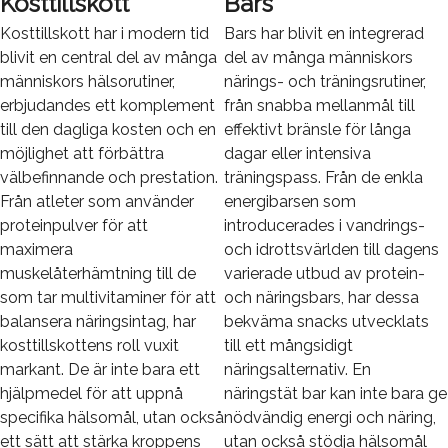
Kosttillskott
Bars
Kosttillskott har i modern tid
Bars har blivit en integrerad
blivit en central del av många
del av många människors
människors hälsorutiner,
närings- och träningsrutiner,
erbjudandes ett komplement
från snabba mellanmål till
till den dagliga kosten och en
effektivt bränsle för långa
möjlighet att förbättra
dagar eller intensiva
välbefinnande och prestation.
träningspass. Från de enkla
Från atleter som använder
energibarsen som
proteinpulver för att
introducerades i vandrings-
maximera
och idrottsvärlden till dagens
muskelåterhämtning till de
varierade utbud av protein-
som tar multivitaminer för att
och näringsbars, har dessa
balansera näringsintag, har
bekväma snacks utvecklats
kosttillskottens roll vuxit
till ett mångsidigt
markant. De är inte bara ett
näringsalternativ. En
hjälpmedel för att uppnå
näringstät bar kan inte bara ge
specifika hälsomål, utan också
nödvändig energi och näring,
ett sätt att stärka kroppens
utan också stödja hälsomål