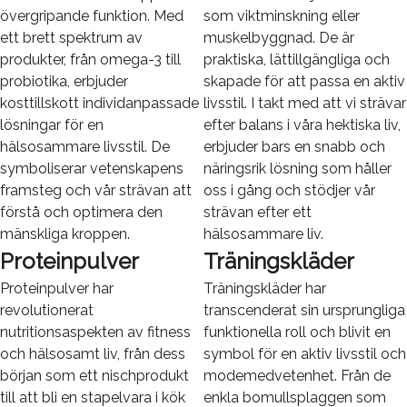
övergripande funktion. Med
som viktminskning eller
ett brett spektrum av
muskelbyggnad. De är
produkter, från omega-3 till
praktiska, lättillgängliga och
probiotika, erbjuder
skapade för att passa en aktiv
kosttillskott individanpassade
livsstil. I takt med att vi strävar
lösningar för en
efter balans i våra hektiska liv,
hälsosammare livsstil. De
erbjuder bars en snabb och
symboliserar vetenskapens
näringsrik lösning som håller
framsteg och vår strävan att
oss i gång och stödjer vår
förstå och optimera den
strävan efter ett
mänskliga kroppen.
hälsosammare liv.
Proteinpulver
Träningskläder
Proteinpulver har
Träningskläder har
revolutionerat
transcenderat sin ursprungliga
nutritionsaspekten av fitness
funktionella roll och blivit en
och hälsosamt liv, från dess
symbol för en aktiv livsstil och
början som ett nischprodukt
modemedvetenhet. Från de
till att bli en stapelvara i kök
enkla bomullsplaggen som