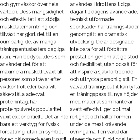
och gymväskor över hela
användes i idrottens tidiga
världen. Dess mångsidighet
dagar till dagens avancerade,
och effektivitet i att stödja
tekniskt utformade
muskelåterhämtning och
sportkläder, har träningskläder
tillväxt har gjort det till en
genomgått en dramatisk
oumbärlig del av många
utveckling. De är designade
träningsentusiasters dagliga
inte bara för att förbättra
rutin. Från bodybuilders som
prestation genom att ge stöd
använder det för att
och flexibilitet, utan också för
maximera muskeltillväxt till
att inspirera självförtroende
personer som strävar efter
och uttrycka personlig stil. En
viktkontroll eller bara vill
välvald träningsoutfit kan lyfta
säkerställa adekvat
en träningspass till nya höjder,
proteinintag, har
med material som hanterar
proteinpulvrets popularitet
svett effektivt, ger optimal
vuxit exponentiellt. Det är inte
rörlighet och håller formen
bara ett verktyg för fysisk
under de mest krävande
förbättring, utan en symbol
övningarna. I en värld där
för en hälsomedveten livsstil.
utseende och funktionalitet