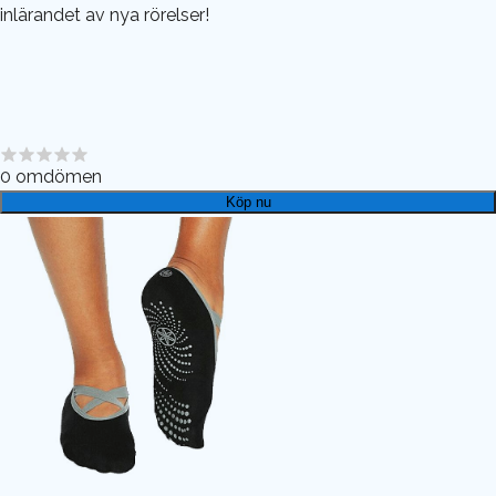
inlärandet av nya rörelser!
0
omdömen
Köp nu