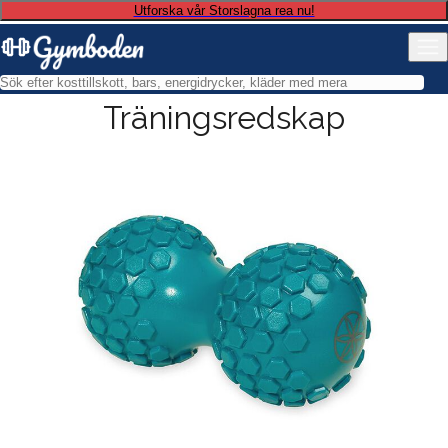
Utforska vår Storslagna rea nu!
Träningsredskap