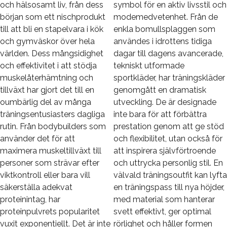
och hälsosamt liv, från dess
symbol för en aktiv livsstil och
början som ett nischprodukt
modemedvetenhet. Från de
till att bli en stapelvara i kök
enkla bomullsplaggen som
och gymväskor över hela
användes i idrottens tidiga
världen. Dess mångsidighet
dagar till dagens avancerade,
och effektivitet i att stödja
tekniskt utformade
muskelåterhämtning och
sportkläder, har träningskläder
tillväxt har gjort det till en
genomgått en dramatisk
oumbärlig del av många
utveckling. De är designade
träningsentusiasters dagliga
inte bara för att förbättra
rutin. Från bodybuilders som
prestation genom att ge stöd
använder det för att
och flexibilitet, utan också för
maximera muskeltillväxt till
att inspirera självförtroende
personer som strävar efter
och uttrycka personlig stil. En
viktkontroll eller bara vill
välvald träningsoutfit kan lyfta
säkerställa adekvat
en träningspass till nya höjder,
proteinintag, har
med material som hanterar
proteinpulvrets popularitet
svett effektivt, ger optimal
vuxit exponentiellt. Det är inte
rörlighet och håller formen