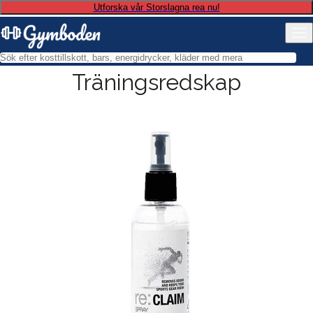
Utforska vår Storslagna rea nu!
Träningsredskap