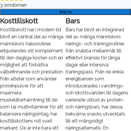
3
omdömen
Köp nu
Kosttillskott
Bars
Kosttillskott har i modern tid
Bars har blivit en integrerad
blivit en central del av många
del av många människors
människors hälsorutiner,
närings- och träningsrutiner,
erbjudandes ett komplement
från snabba mellanmål till
till den dagliga kosten och en
effektivt bränsle för långa
möjlighet att förbättra
dagar eller intensiva
välbefinnande och prestation.
träningspass. Från de enkla
Från atleter som använder
energibarsen som
proteinpulver för att
introducerades i vandrings-
maximera
och idrottsvärlden till dagens
muskelåterhämtning till de
varierade utbud av protein-
som tar multivitaminer för att
och näringsbars, har dessa
balansera näringsintag, har
bekväma snacks utvecklats
kosttillskottens roll vuxit
till ett mångsidigt
markant. De är inte bara ett
näringsalternativ. En