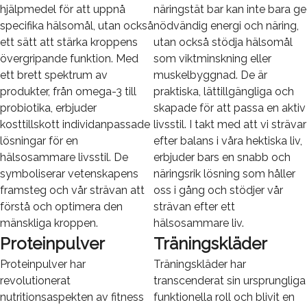
hjälpmedel för att uppnå
näringstät bar kan inte bara ge
specifika hälsomål, utan också
nödvändig energi och näring,
ett sätt att stärka kroppens
utan också stödja hälsomål
övergripande funktion. Med
som viktminskning eller
ett brett spektrum av
muskelbyggnad. De är
produkter, från omega-3 till
praktiska, lättillgängliga och
probiotika, erbjuder
skapade för att passa en aktiv
kosttillskott individanpassade
livsstil. I takt med att vi strävar
lösningar för en
efter balans i våra hektiska liv,
hälsosammare livsstil. De
erbjuder bars en snabb och
symboliserar vetenskapens
näringsrik lösning som håller
framsteg och vår strävan att
oss i gång och stödjer vår
förstå och optimera den
strävan efter ett
mänskliga kroppen.
hälsosammare liv.
Proteinpulver
Träningskläder
Proteinpulver har
Träningskläder har
revolutionerat
transcenderat sin ursprungliga
nutritionsaspekten av fitness
funktionella roll och blivit en