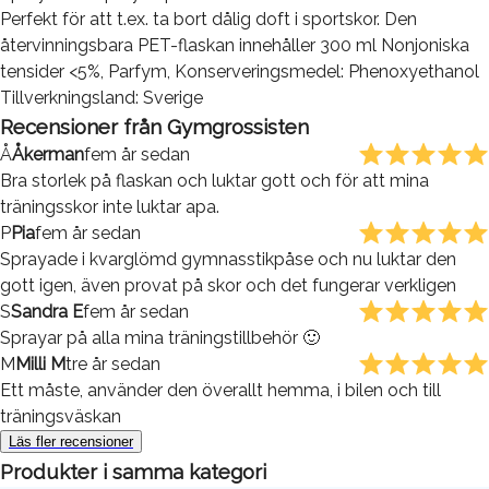
Perfekt för att t.ex. ta bort dålig doft i sportskor. Den
återvinningsbara PET-flaskan innehåller 300 ml Nonjoniska
tensider <5%, Parfym, Konserveringsmedel: Phenoxyethanol
Tillverkningsland: Sverige
Recensioner från
Gymgrossisten
Å
Åkerman
fem år sedan
Bra storlek på flaskan och luktar gott och för att mina
träningsskor inte luktar apa.
P
Pia
fem år sedan
Sprayade i kvarglömd gymnasstikpåse och nu luktar den
gott igen, även provat på skor och det fungerar verkligen
S
Sandra E
fem år sedan
Sprayar på alla mina träningstillbehör 🙂
M
Milli M
tre år sedan
Ett måste, använder den överallt hemma, i bilen och till
träningsväskan
Läs fler recensioner
Produkter i samma kategori