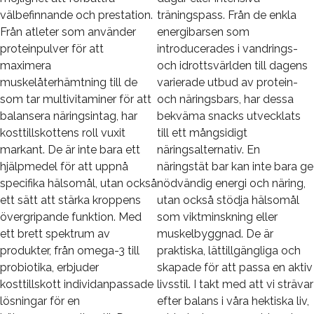
välbefinnande och prestation.
träningspass. Från de enkla
Från atleter som använder
energibarsen som
proteinpulver för att
introducerades i vandrings-
maximera
och idrottsvärlden till dagens
muskelåterhämtning till de
varierade utbud av protein-
som tar multivitaminer för att
och näringsbars, har dessa
balansera näringsintag, har
bekväma snacks utvecklats
kosttillskottens roll vuxit
till ett mångsidigt
markant. De är inte bara ett
näringsalternativ. En
hjälpmedel för att uppnå
näringstät bar kan inte bara ge
specifika hälsomål, utan också
nödvändig energi och näring,
ett sätt att stärka kroppens
utan också stödja hälsomål
övergripande funktion. Med
som viktminskning eller
ett brett spektrum av
muskelbyggnad. De är
produkter, från omega-3 till
praktiska, lättillgängliga och
probiotika, erbjuder
skapade för att passa en aktiv
kosttillskott individanpassade
livsstil. I takt med att vi strävar
lösningar för en
efter balans i våra hektiska liv,