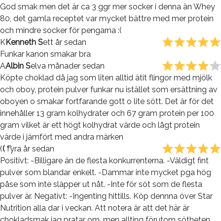
God smak men det är ca 3 ggr mer socker i denna än Whey
80, det gamla receptet var mycket bättre med mer protein
och mindre socker för pengarna :(
K
Kenneth S
ett år sedan
Funkar kanon smakar bra
A
Albin S
elva månader sedan
Köpte choklad då jag som liten alltid ätit flingor med mjölk
och oboy, protein pulver funkar nu istället som ersättning av
oboyen o smakar fortfarande gott o lite sött. Det är för det
innehåller 13 gram kolhydrater och 67 gram protein per 100
gram vilket är ett högt kolhydrat värde och lågt protein
värde i jämfört med andra märken
(
( ͡
fyra år sedan
Positivt: -Billigare än de flesta konkurrenterna. -Väldigt fint
pulver som blandar enkelt. -Dammar inte mycket pga hög
påse som inte släpper ut nåt. -Inte för söt som de flesta
pulver är. Negativt: -Ingenting hittills. Köp dennna över Star
Nutrition alla dar i veckan. Att notera är att det här är
chokladsmak jag pratar om, men allting förutom sötheten