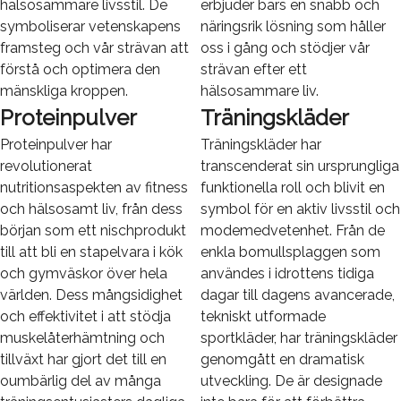
hälsosammare livsstil. De
erbjuder bars en snabb och
symboliserar vetenskapens
näringsrik lösning som håller
framsteg och vår strävan att
oss i gång och stödjer vår
förstå och optimera den
strävan efter ett
mänskliga kroppen.
hälsosammare liv.
Proteinpulver
Träningskläder
Proteinpulver har
Träningskläder har
revolutionerat
transcenderat sin ursprungliga
nutritionsaspekten av fitness
funktionella roll och blivit en
och hälsosamt liv, från dess
symbol för en aktiv livsstil och
början som ett nischprodukt
modemedvetenhet. Från de
till att bli en stapelvara i kök
enkla bomullsplaggen som
och gymväskor över hela
användes i idrottens tidiga
världen. Dess mångsidighet
dagar till dagens avancerade,
och effektivitet i att stödja
tekniskt utformade
muskelåterhämtning och
sportkläder, har träningskläder
tillväxt har gjort det till en
genomgått en dramatisk
oumbärlig del av många
utveckling. De är designade