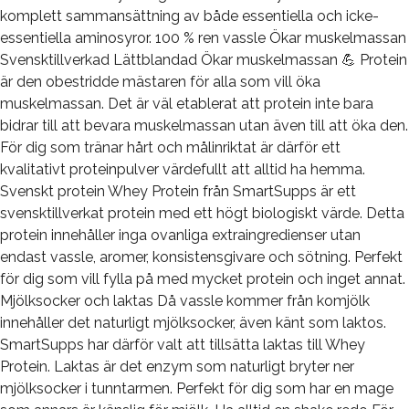
komplett sammansättning av både essentiella och icke-
essentiella aminosyror. 100 % ren vassle Ökar muskelmassan
Svensktillverkad Lättblandad Ökar muskelmassan 💪 Protein
är den obestridde mästaren för alla som vill öka
muskelmassan. Det är väl etablerat att protein inte bara
bidrar till att bevara muskelmassan utan även till att öka den.
För dig som tränar hårt och målinriktat är därför ett
kvalitativt proteinpulver värdefullt att alltid ha hemma.
Svenskt protein Whey Protein från SmartSupps är ett
svensktillverkat protein med ett högt biologiskt värde. Detta
protein innehåller inga ovanliga extraingredienser utan
endast vassle, aromer, konsistensgivare och sötning. Perfekt
för dig som vill fylla på med mycket protein och inget annat.
Mjölksocker och laktas Då vassle kommer från komjölk
innehåller det naturligt mjölksocker, även känt som laktos.
SmartSupps har därför valt att tillsätta laktas till Whey
Protein. Laktas är det enzym som naturligt bryter ner
mjölksocker i tunntarmen. Perfekt för dig som har en mage