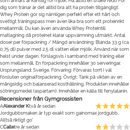
som annars är känslig för mjölk. Ha alltid en shake redo För
dig som tränar är det alltid bra att ha protein tillgängligt.
Whey Protein gör sig nämligen perfekt efter ett hårt och
svettigt träningspass men även lika bra som ett proteinrikt
mellanmål. Du kan även använda Whey Proteintill
matlagning då proteinet klarar uppvärmning utmärkt. Antal
doser per förpackning / Mängd användning: Blanda 33 g (ca
0,75 dl) pulver med 2,5 dl vatten eller mjölk. Använd när som
helst under dagen, förslagsvis i samband med träning eller
som mellanmål. En förpackning innehåller 30 serveringar.
Ursprungsland: Sverige. Förvaring: Förvaras torrt i väl
försluten originalförpackning. Övrigt: Tänk på vikten av en
mångsidig och balanserad kosthållning. Produkten innehåller
sötningsmedel (aspartam). Innehåller en källa till fenylalanin.
Recensioner från
Gymgrossisten
A
Alexander K
två år sedan
Jordgubbsmaken är typ exakt som gainomax jordgubb..
Alltså riktigt go'
C
Calle
tre år sedan