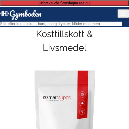
Utforska vår Storslagna rea nu!
Kosttillskott &
Livsmedel