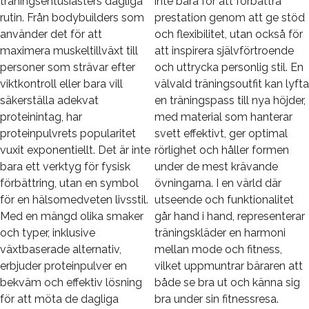
träningsentusiasters dagliga
inte bara för att förbättra
rutin. Från bodybuilders som
prestation genom att ge stöd
använder det för att
och flexibilitet, utan också för
maximera muskeltillväxt till
att inspirera självförtroende
personer som strävar efter
och uttrycka personlig stil. En
viktkontroll eller bara vill
välvald träningsoutfit kan lyfta
säkerställa adekvat
en träningspass till nya höjder,
proteinintag, har
med material som hanterar
proteinpulvrets popularitet
svett effektivt, ger optimal
vuxit exponentiellt. Det är inte
rörlighet och håller formen
bara ett verktyg för fysisk
under de mest krävande
förbättring, utan en symbol
övningarna. I en värld där
för en hälsomedveten livsstil.
utseende och funktionalitet
Med en mängd olika smaker
går hand i hand, representerar
och typer, inklusive
träningskläder en harmoni
växtbaserade alternativ,
mellan mode och fitness,
erbjuder proteinpulver en
vilket uppmuntrar bäraren att
bekväm och effektiv lösning
både se bra ut och känna sig
för att möta de dagliga
bra under sin fitnessresa.