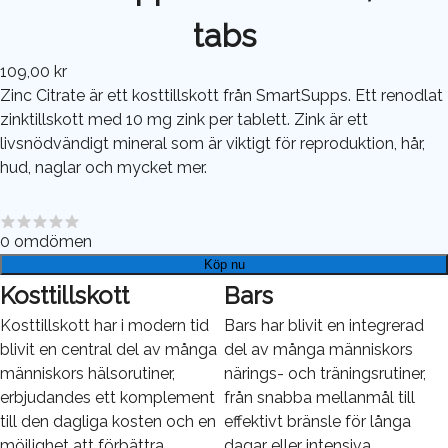
tabs
109,00 kr
Zinc Citrate är ett kosttillskott från SmartSupps. Ett renodlat
zinktillskott med 10 mg zink per tablett. Zink är ett
livsnödvändigt mineral som är viktigt för reproduktion, hår,
hud, naglar och mycket mer.
0
omdömen
Köp nu
Kosttillskott
Bars
Kosttillskott har i modern tid
Bars har blivit en integrerad
blivit en central del av många
del av många människors
människors hälsorutiner,
närings- och träningsrutiner,
erbjudandes ett komplement
från snabba mellanmål till
till den dagliga kosten och en
effektivt bränsle för långa
möjlighet att förbättra
dagar eller intensiva